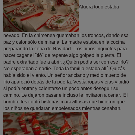
Afuera
todo estaba
nevado.
En la
chimenea
quemaban
los troncos,
dando
esa
paz
y
calor
sólo de
mirarla.
La madre
estaba en
la cocina
preparando
la cena
de Navidad .
Los
niños inquietos para
hacer cagar el "tió"
de repente
algo
golpeó
la puerta. El
padre
extrañado
fue a abrir.
¿Quién
podía ser
con
ese frío?
No
esperaban
a nadie.
Toda
la familia
estaba allí.
Quizás
había
sido el
viento.
Un señor
anciano
y
medio muerto
de
frío apareció
detrás de la
puerta.
Vestía
ropas
viejas y
pidió
si podía
entrar y
calentarse
un poco
antes de
seguir su
camino.
Le
dejaron
pasar
e incluso
le invitaron
a cenar. El
hombre
les
contó historias
maravillosas
que hicieron
que
los niños se quedaran
embelesados
mientras
cenaban.