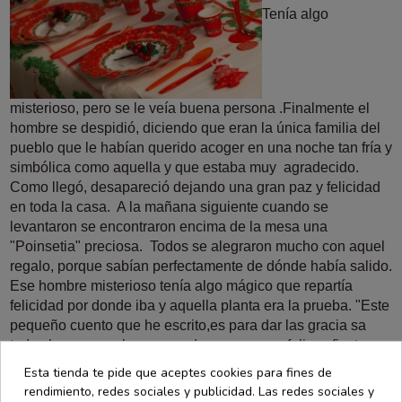
Tenía
algo
misterioso,
pero
se le
veía buena persona .
Finalmente
el
hombre
se
despidió,
diciendo
que eran la
única
familia
del
pueblo
que le habían
querido
acoger en una noche
tan fría
y
simbólica
como aquella
y
que estaba muy agradecido.
Como
llegó,
desapareció
dejando una
gran paz
y felicidad
en
toda la casa.
A
la mañana siguiente
cuando
se
levantaron
se
encontraron
encima de
la mesa una
"Poinsetia" preciosa.
Todos se
alegraron
mucho con
aquel
regalo,
porque sabían
perfectamente
de dónde
había salido.
Ese
hombre misterioso
tenía
algo mágico
que repartía
felicidad
por donde iba
y aquella
planta
era
la prueba.
"Este
pequeño
cuento
que he escrito,
es
para dar
las
gracia s
a
todos los que me leen,
para
desearos
unas
felices fiestas,
y
para
que esta época del
año en
que todos
intentamos
ser un
Esta tienda te pide que aceptes cookies para fines de
poco
mejores,
sirva
para darnos
cuenta que
ser buenas
rendimiento, redes sociales y publicidad. Las redes sociales y