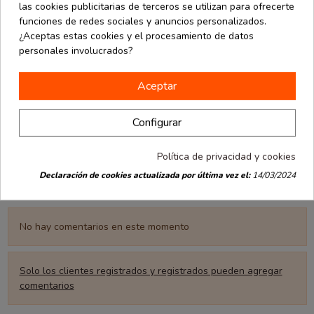
personas,
es
el mejor propósito para
el próximo año."
¡Feliz
las cookies publicitarias de terceros se utilizan para ofrecerte
Navidad.
funciones de redes sociales y anuncios personalizados.
¿Aceptas estas cookies y el procesamiento de datos
personales involucrados?
Share this post
Aceptar
TWITTER
FACEBOOK
PINTEREST
Configurar
Política de privacidad y cookies
Declaración de cookies actualizada por última vez el:
14/03/2024
Comentarios (0)
No hay comentarios en este momento
Solo los clientes registrados y registrados pueden agregar
comentarios