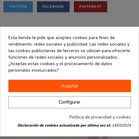
TWITTER
FACEBOOK
PINTEREST
Comentarios (0)
Esta tienda te pide que aceptes cookies para fines de
rendimiento, redes sociales y publicidad. Las redes sociales y
las cookies publicitarias de terceros se utilizan para ofrecerte
No hay comentarios en este momento
funciones de redes sociales y anuncios personalizados.
¿Aceptas estas cookies y el procesamiento de datos
personales involucrados?
Solo los clientes registrados y registrados pueden agregar
comentarios
Aceptar
Configurar
Política de privacidad y cookies
Declaración de cookies actualizada por última vez el:
14/03/2024