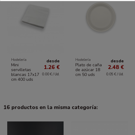
Hostelería
Hostelería
desde
desde
Mini
Plato de caña
1.26 €
2.48 €
servilletas
de azúcar 18
blancas 17x17
cm 50 uds
0.00 € / Ud.
0.05 € / Ud.
cm 400 uds
16 productos en la misma categoría: