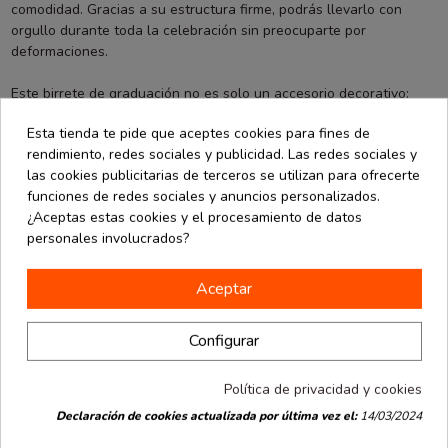
comodidad. Gracias a su estructura firme, podrás llevarlo con
orgullo durante toda la celebración sin preocuparte por
deformaciones.
Este birrete de graduación no es solo un accesorio decorativo:
representa años de esfuerzo, dedicación y constancia. Es el
Esta tienda te pide que aceptes cookies para fines de
detalle que completa tu atuendo académico y el símbolo perfecto
rendimiento, redes sociales y publicidad. Las redes sociales y
de todo lo que has conseguido. Ideal para estudiantes de
las cookies publicitarias de terceros se utilizan para ofrecerte
universidades, institutos y academias, este sombrero de
funciones de redes sociales y anuncios personalizados.
graduación es la mejor elección para vivir y revivir un momento tan
¿Aceptas estas cookies y el procesamiento de datos
especial.
personales involucrados?
Aceptar
Los clientes que compraron este producto
también han comprado:
Configurar
Política de privacidad y cookies
Declaración de cookies actualizada por última vez el:
14/03/2024