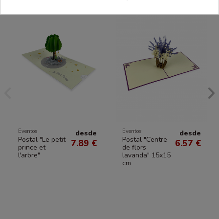
Eventos
Eventos
desde
desde
Postal "Le petit
Postal "Centre
7.89 €
6.57 €
prince et
de flors
l'arbre"
lavanda" 15x15
cm