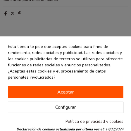
Descripción
Esta tienda te pide que aceptes cookies para fines de
Detalles de producto
rendimiento, redes sociales y publicidad. Las redes sociales y
las cookies publicitarias de terceros se utilizan para ofrecerte
Opiniones
(0)
funciones de redes sociales y anuncios personalizados.
¿Aceptas estas cookies y el procesamiento de datos
personales involucrados?
Postal "El gran regal" con desplegable, "pop up". Gracias a un
cálculo laborioso y una estructura precisa, la figura se despliega
perfectamente. Cuenta con una tarjeta extraíble para escribir un
Aceptar
mensaje. Hecha a mano con papel ecológico. Medida de 15x15 cm.
Configurar
16 productos en la misma categoría:
Política de privacidad y cookies
Declaración de cookies actualizada por última vez el:
14/03/2024