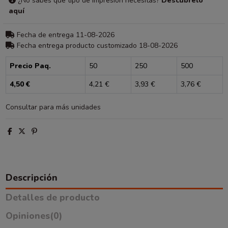
¿No sabes que tipo de impresión necesitas?
Descúbrelo
aquí
Fecha de entrega 11-08-2026
Fecha entrega producto customizado 18-08-2026
Precio Paq.
50
250
500
4,50 €
4,21 €
3,93 €
3,76 €
Consultar para más unidades
Descripción
Detalles de producto
Opiniones
(0)