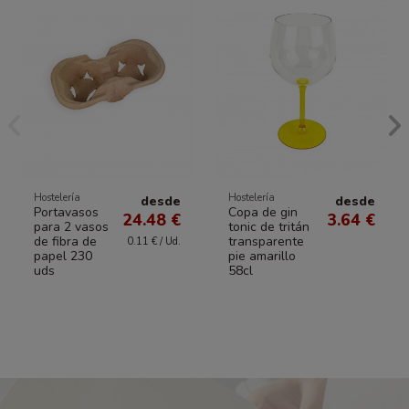
Hostelería
Hostelería
desde
desde
Portavasos
Copa de gin
24.48 €
3.64 €
para 2 vasos
tonic de tritán
de fibra de
transparente
0.11 € / Ud.
papel 230
pie amarillo
uds
58cl