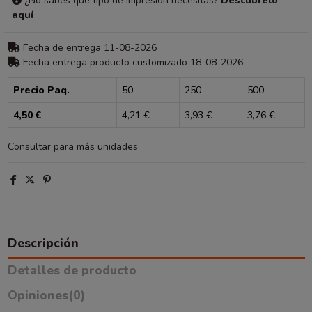
¿No sabes que tipo de impresión necesitas?
Descúbrelo
aquí
Fecha de entrega 11-08-2026
Fecha entrega producto customizado 18-08-2026
Precio Paq.
50
250
500
4,50 €
4,21 €
3,93 €
3,76 €
Consultar para más unidades
Descripción
Detalles de producto
Opiniones
(0)