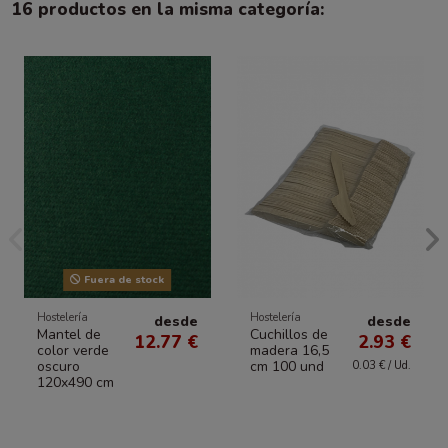
16 productos en la misma categoría:
Fuera de stock
Hostelería
Hostelería
desde
desde
Mantel de
Cuchillos de
12.77 €
2.93 €
color verde
madera 16,5
oscuro
cm 100 und
0.03 € / Ud.
120x490 cm