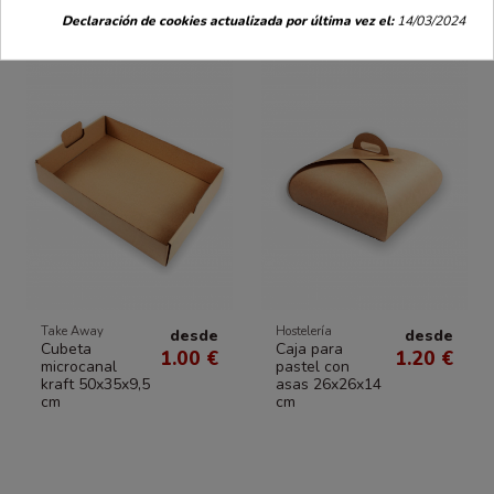
Declaración de cookies actualizada por última vez el:
14/03/2024
Take Away
Hostelería
desde
desde
Cubeta
Caja para
1.00 €
1.20 €
microcanal
pastel con
kraft 50x35x9,5
asas 26x26x14
cm
cm