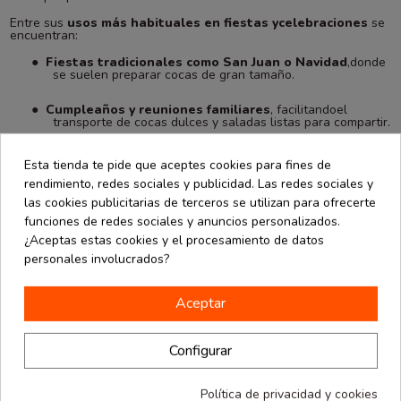
Entre sus
usos más habituales en fiestas ycelebraciones
se
encuentran:
●
Fiestas tradicionales como San Juan o Navidad
,donde
se suelen preparar cocas de gran tamaño.
●
Cumpleaños y reuniones familiares
, facilitandoel
transporte de cocas dulces y saladas listas para compartir.
●
Eventos sociales y corporativos
, donde lapresentación
Esta tienda te pide que aceptes cookies para fines de
cuidada y la practicidad son fundamentales.
rendimiento, redes sociales y publicidad. Las redes sociales y
las cookies publicitarias de terceros se utilizan para ofrecerte
●
Celebraciones al aire libre o picnics
,ofreciendo un
envase que protege el producto y lo mantiene en
funciones de redes sociales y anuncios personalizados.
condicionesóptimas.
¿Aceptas estas cookies y el procesamiento de datos
personales involucrados?
La
caja para coca kraft 40x31x5 cm
es una alternativa
funcional,higiénica y estética, que asegura una presentación
atractiva y un transporteseguro en cualquier ocasión festiva.
Aceptar
Configurar
Los clientes que compraron este producto
también han comprado:
Política de privacidad y cookies