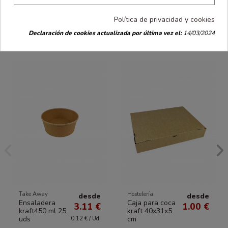
Política de privacidad y cookies
Los clientes que compraron este producto
Declaración de cookies actualizada por última vez el:
14/03/2024
también han comprado:
Take Away
Hostelería
desde
desde
Ensaladera
Caja para coca
3.11 €
1.00 €
kraft450 ml 25
kraft 40x31x5
uds
cm
0.12 € / Ud.