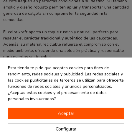
calçots lleguen en perfectas condiciones a su destino. Su tamaño
amplio y diseño robusto permiten apilar y transportar una cantidad
generosa de calçots sin comprometer la seguridad ni la
comodidad.
El color kraft aporta un toque rústico y natural, perfecto para
resaltar el carácter tradicional y auténtico de las calçotadas.
Además, su material reciclable refuerza el compromiso con el
medio ambiente, ofreciendo una solución práctica y responsable
para eventos sostenibles.
Esta tienda te pide que aceptes cookies para fines de
Esta cubeta no solo es funcional, sino también versátil, ya que su
rendimiento, redes sociales y publicidad. Las redes sociales y
diseño permite personalizarla fácilmente con etiquetas o
las cookies publicitarias de terceros se utilizan para ofrecerte
decoraciones para adaptarla a cualquier ocasión o marca.
funciones de redes sociales y anuncios personalizados.
¿Aceptas estas cookies y el procesamiento de datos
En La Bolsera, entendemos la importancia de los detalles en cada
personales involucrados?
evento. Por eso, esta cubeta es una opción imprescindible para
quienes buscan transportar calçots de manera cómoda, segura y
con estilo. ¡Haz de tus calçotadas una experiencia más organizada
Aceptar
y sostenible con nuestra cubeta de cartón microcanal!
Configurar