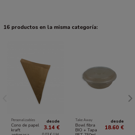
16 productos en la misma categoría:
Personalizables
Take Away
desde
desde
Cono de papel
Bowl fibra
3.14 €
18.60 €
kraft
BIO + Tapa
antigrasa
PET 750ml
0.03 € / Ud.