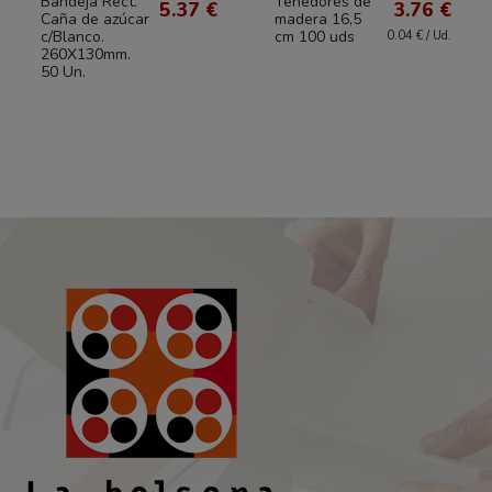
Bandeja Rect.
Tenedores de
5.37 €
3.76 €
Caña de azúcar
madera 16,5
c/Blanco.
cm 100 uds
0.04 € / Ud.
260X130mm.
50 Un.