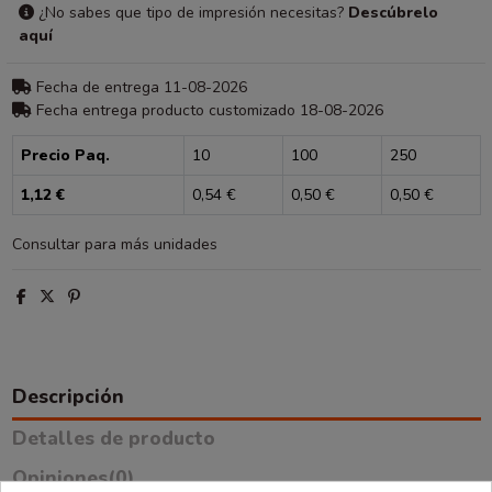
¿No sabes que tipo de impresión necesitas?
Descúbrelo
aquí
Fecha de entrega 11-08-2026
Fecha entrega producto customizado 18-08-2026
Precio Paq.
10
100
250
1,12 €
0,54 €
0,50 €
0,50 €
Consultar para más unidades
Descripción
Detalles de producto
Opiniones
(0)