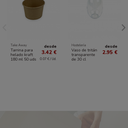
Take Away
Hostelería
desde
desde
Tarrina para
Vaso de tritán
3.42 €
2.95 €
helado kraft
transparente
180 ml 50 uds
de 30 cl
0.07 € / Ud.