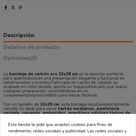
Descripción
Detalles de producto
Opiniones
(0)
La
bandeja de cartón oro 22x28 cm
es la elección perfecta
para quienesbuscan una presentación elegante y funcional en
celebraciones y eventos.Fabricada en cartón de calidad, su
acabado en color dorado aporta un toquesofisticado que realza
cualquier preparación, convirtiéndose en un
complementoimprescindible para mesas festivas.
Con un tamaño de
22x28 cm
, esta bandeja resultaespecialmente
versátil. Es ideal para servir
tartas medianas, pastelería
variada, canapés, embutidos, aperitivos odulces típicos de
fiesta
. Su resistencia garantiza la seguridad altransportar los
alimentos, evitando deformaciones y manteniendo
Esta tienda te pide que aceptes cookies para fines de
unapresentación impecable.
rendimiento, redes sociales y publicidad. Las redes sociales y
Entre sus
usos más destacados en fiestas
seencuentran: