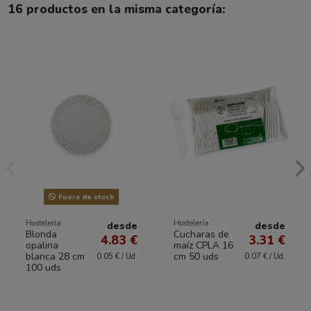
16 productos en la misma categoría:
Fuera de stock
Hostelería
Hostelería
desde
desde
Blonda
Cucharas de
4.83 €
3.31 €
opalina
maíz CPLA 16
blanca 28 cm
cm 50 uds
0.05 € / Ud.
0.07 € / Ud.
100 uds