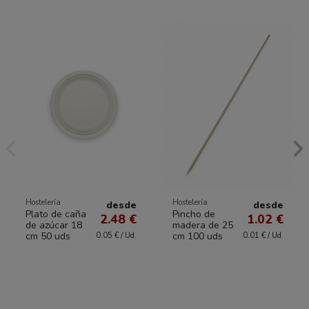
Hostelería
Hostelería
desde
desde
Plato de caña
Pincho de
2.48 €
1.02 €
de azúcar 18
madera de 25
cm 50 uds
cm 100 uds
0.05 € / Ud.
0.01 € / Ud.