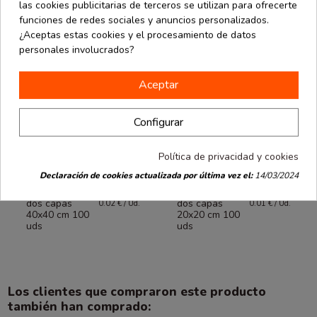
las cookies publicitarias de terceros se utilizan para ofrecerte
funciones de redes sociales y anuncios personalizados.
¿Aceptas estas cookies y el procesamiento de datos
personales involucrados?
Aceptar
Configurar
Política de privacidad y cookies
Hostelería
Hostelería
desde
desde
Declaración de cookies actualizada por última vez el:
14/03/2024
Servilletas
Servilletas
2.04 €
1.01 €
blancas de
blancas de
dos capas
dos capas
0.02 € / Ud.
0.01 € / Ud.
40x40 cm 100
20x20 cm 100
uds
uds
Los clientes que compraron este producto
también han comprado: