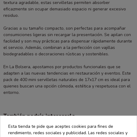
textura agradable, estas servilletas permiten absorber
eficazmente sin ocupar demasiado espacio ni generar excesivo
residuo.
Gracias a su tamaño compacto, son perfectas para acompañar
consumiciones ligeras sin recargar la presentación. Se apilan con
facilidad y son muy prácticas para dispensar rápidamente durante
el servicio. Además, combinan a la perfección con vajillas
biodegradables o decoraciones rústicas y sostenibles.
En La Bolsera, apostamos por productos funcionales que se
adapten a las nuevas tendencias en restauración y eventos. Este
pack de 400 mini servilletas naturales de 17x17 cm es ideal para
quienes buscan una opción cómoda, estética y respetuosa con el
entorno.
También podría interesarle
Esta tienda te pide que aceptes cookies para fines de
rendimiento, redes sociales y publicidad. Las redes sociales y