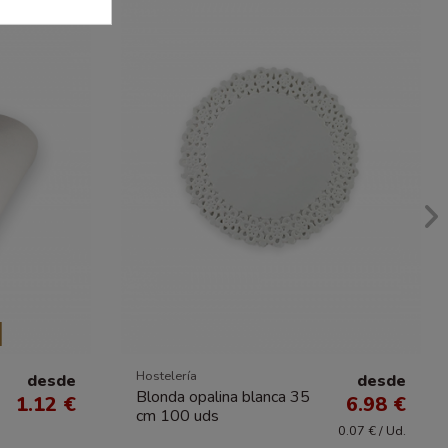
Hostelería
desde
desde
Blonda opalina blanca 35
1.12 €
6.98 €
cm 100 uds
0.07 € / Ud.