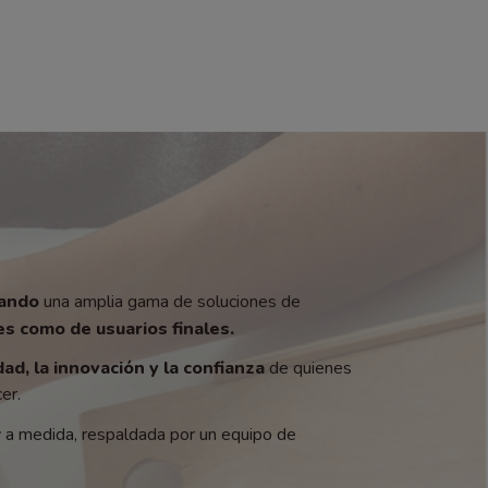
zando
una amplia gama de soluciones de
s como de usuarios finales.
dad, la innovación y la confianza
de quienes
er.
y a medida, respaldada por un equipo de