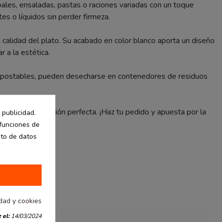
ales, ensaladas, pastas o raciones variadas con un toque
es o líquidos sin perder firmeza.
 calidad del plato. Su acabado en color blanco aporta un diseño
 a la estética.
compostables, pueden desecharse en contenedores de residuos
cm son la elección perfecta. ¡Haz tu pedido y apuesta por la
 publicidad.
 funciones de
nto de datos
idad y cookies
 el:
14/03/2024