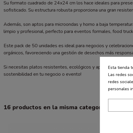
Su formato cuadrado de 24x24 cm los hace ideales para presenta
sofisticado. Su estructura robusta proporciona una gran resisten
Además, son aptos para microondas y horno a baja temperatura, 
limpio y profesional, perfecto para eventos formales, food truck
Este pack de 50 unidades es ideal para negocios y celebracio
orgánicos, favoreciendo una gestión de desechos más responsa
Si necesitas platos resistentes, ecológicos y aptos para todo 
Esta tienda t
sostenibilidad en tu negocio o evento!
Las redes soc
redes social
personales i
16 productos en la misma categoría: