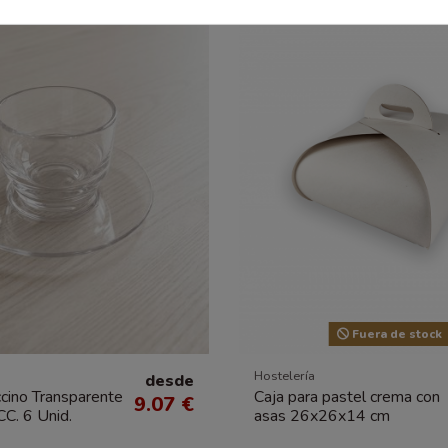
Fuera de stock
Hostelería
desde
cino Transparente
Caja para pastel crema con
9.07 €
C. 6 Unid.
asas 26x26x14 cm