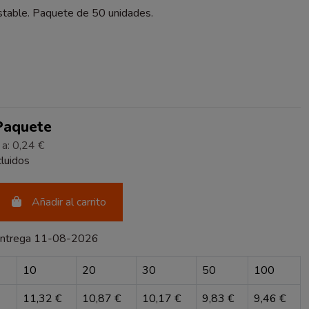
able. Paquete de 50 unidades.
 Paquete
 a: 0,24 €
luidos
Añadir al carrito
entrega 11-08-2026
10
20
30
50
100
11,32 €
10,87 €
10,17 €
9,83 €
9,46 €