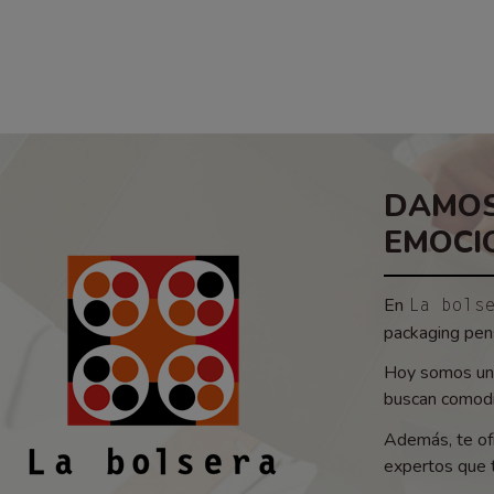
DAMOS
EMOCI
En
La bols
packaging pens
Hoy somos un 
buscan comodid
Además, te of
expertos que t