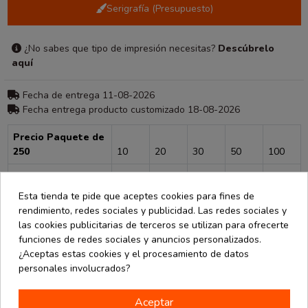
Serigrafía (Presupuesto)
¿No sabes que tipo de impresión necesitas?
Descúbrelo
aquí
Fecha de entrega 11-08-2026
Fecha entrega producto customizado 18-08-2026
Precio Paquete de
250
10
20
30
50
100
5,17 €
4,94 €
4,74 €
4,45 €
4,18 €
3,93 €
Esta tienda te pide que aceptes cookies para fines de
Consultar para más unidades
rendimiento, redes sociales y publicidad. Las redes sociales y
las cookies publicitarias de terceros se utilizan para ofrecerte
funciones de redes sociales y anuncios personalizados.
¿Aceptas estas cookies y el procesamiento de datos
personales involucrados?
Descripción
Aceptar