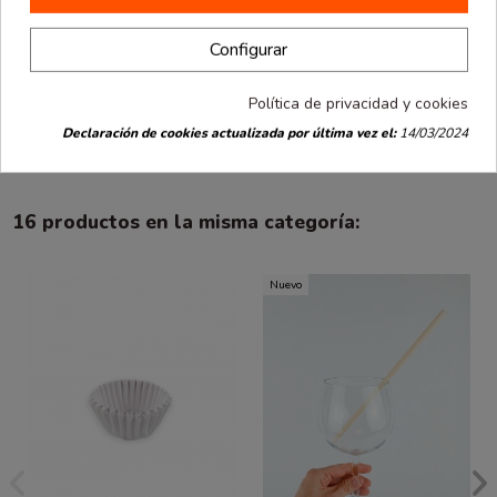
Detalles de producto
Configurar
Opiniones
(0)
Política de privacidad y cookies
Declaración de cookies actualizada por última vez el:
14/03/2024
Blonda opalina lito blanca. Medida: 18cm. Paq 250 Unid.
16 productos en la misma categoría:
Nuevo