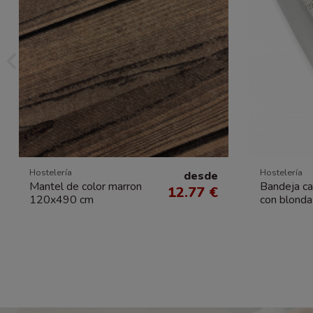
Hostelería
Hostelería
desde
Mantel de color marron
Bandeja c
12.77 €
120x490 cm
con blond