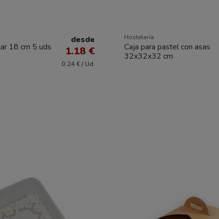
Hostelería
desde
ular 18 cm 5 uds
Caja para pastel con asas
1.18 €
32x32x32 cm
0.24 € / Ud.