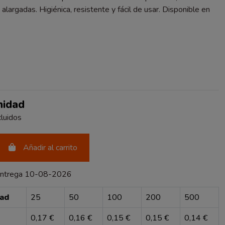
 alargadas. Higiénica, resistente y fácil de usar. Disponible en
nidad
luidos
Añadir al carrito
entrega 10-08-2026
dad
25
50
100
200
500
0,17 €
0,16 €
0,15 €
0,15 €
0,14 €