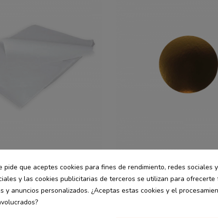
e pide que aceptes cookies para fines de rendimiento, redes sociales y
Hostelería
desde
iales y las cookies publicitarias de terceros se utilizan para ofrecerte
elulosa 24 gr
Disco circular 22 cm 5 uds
1.69 €
25 hojas
es y anuncios personalizados. ¿Aceptas estas cookies y el procesamie
nvolucrados?