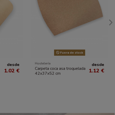
Fuera de stock
Hostelería
desde
desde
Carpeta coca asa troquelada
1.02 €
1.12 €
42x37x52 cm