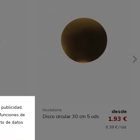
 publicidad.
Hostelería
desde
desde
 funciones de
Disco circular 30 cm 5 uds
1.43 €
1.93 €
nto de datos
0.29 € / Ud.
0.39 € / Ud.