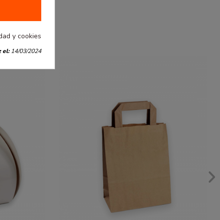
idad y cookies
 el:
14/03/2024