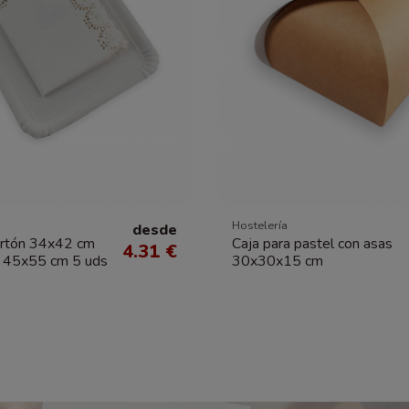
Hostelería
desde
artón 34x42 cm
Caja para pastel con asas
4.31 €
a 45x55 cm 5 uds
30x30x15 cm