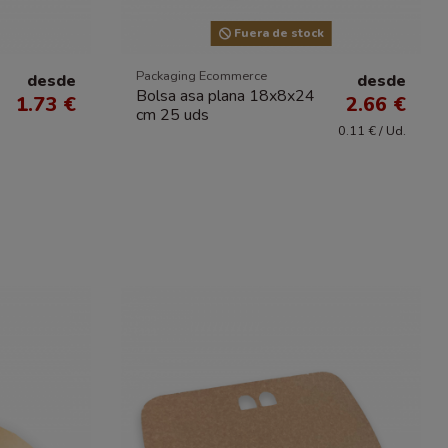
Fuera de stock
Packaging Ecommerce
desde
desde
Bolsa asa plana 18x8x24
1.73 €
2.66 €
cm 25 uds
0.11 € / Ud.