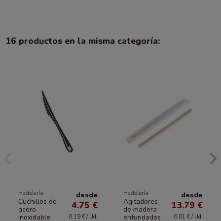
16 productos en la misma categoría:
Hostelería
Hostelería
desde
desde
Cuchillos de
Agitadores
4.75 €
13.79 €
acero
de madera
inoxidable
enfundados
0.19 € / Ud.
0.01 € / Ud.