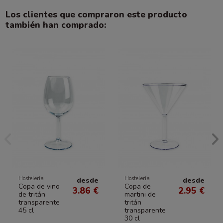
Los clientes que compraron este producto
también han comprado:
Hostelería
Hostelería
desde
desde
Copa de vino
Copa de
3.86 €
2.95 €
de tritán
martini de
transparente
tritán
45 cl
transparente
30 cl