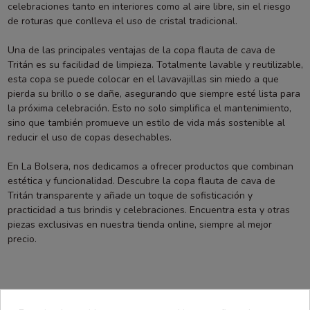
celebraciones tanto en interiores como al aire libre, sin el riesgo
de roturas que conlleva el uso de cristal tradicional.
Una de las principales ventajas de la copa flauta de cava de
Tritán es su facilidad de limpieza. Totalmente lavable y reutilizable,
esta copa se puede colocar en el lavavajillas sin miedo a que
pierda su brillo o se dañe, asegurando que siempre esté lista para
la próxima celebración. Esto no solo simplifica el mantenimiento,
sino que también promueve un estilo de vida más sostenible al
reducir el uso de copas desechables.
En La Bolsera, nos dedicamos a ofrecer productos que combinan
estética y funcionalidad. Descubre la copa flauta de cava de
Tritán transparente y añade un toque de sofisticación y
practicidad a tus brindis y celebraciones. Encuentra esta y otras
piezas exclusivas en nuestra tienda online, siempre al mejor
precio.
También podría interesarle