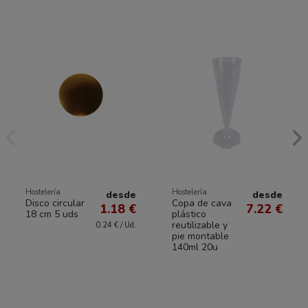
Hostelería
Hostelería
desde
desde
Disco circular
Copa de cava
1.18 €
7.22 €
18 cm 5 uds
plástico
reutilizable y
0.24 € / Ud.
pie montable
140ml 20u