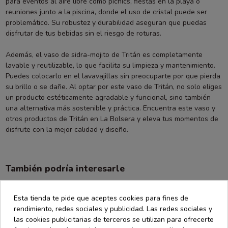
para eventos al aire libre como picnics, fiestas en la playa o
reuniones junto a la piscina, donde el uso de cristal puede ser
problemático. Su robustez y durabilidad aseguran que puedas
disfrutar de tus bebidas sin el riesgo de roturas.
Además, el vaso de sidra-mojito de Tritán es completamente
lavable y reutilizable, lo que facilita su limpieza y mantenimiento.
Puedes colocarlo en el lavavajillas sin preocuparte por que pierda
su brillo o se dañe. Al optar por este vaso de Tritán, no solo eliges
un producto estéticamente agradable y funcional, sino también
una alternativa más sostenible y práctica. Encuentra este vaso y
otros productos de Tritán en La Bolsera y eleva tus momentos de
disfrute con la mejor calidad y diseño.
También podría interesarle
Esta tienda te pide que aceptes cookies para fines de
rendimiento, redes sociales y publicidad. Las redes sociales y
las cookies publicitarias de terceros se utilizan para ofrecerte