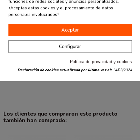
funciones de redes sociales y anuncios personalizados.
¿Aceptas estas cookies y el procesamiento de datos
personales involucrados?
Aceptar
Configurar
Hostelería
Hostelería
desde
desde
Política de privacidad y cookies
Vaso de
Copa de vino
3.68 €
3.86 €
polipropileno
de tritán
Declaración de cookies actualizada por última vez el:
14/03/2024
500 ml 50 uds
transparente
0.07 € / Ud.
45 cl
Los clientes que compraron este producto
también han comprado: