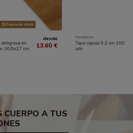
Fuera de stock
Hostelería
desde
 antigrasa en
Tapa cúpula 9,2 cm 100
13.60 €
or 30,8x27 cm
uds
 CUERPO A TUS
ONES