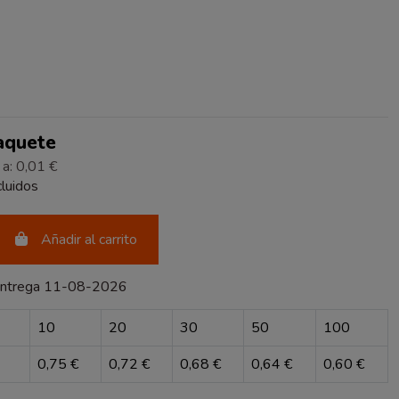
RENTE
Paquete
 a: 0,01 €
luidos
Añadir al carrito
entrega 11-08-2026
10
20
30
50
100
0,75 €
0,72 €
0,68 €
0,64 €
0,60 €