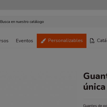
Personalizables
Catá
rsos
Eventos
Guant
única
Guantes de pol