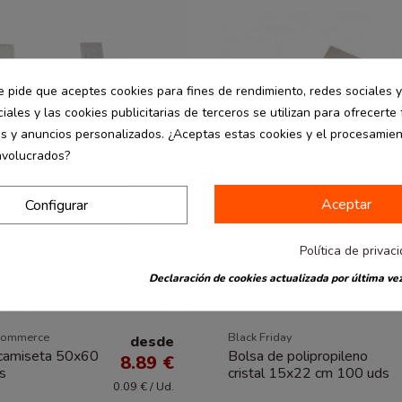
e pide que aceptes cookies para fines de rendimiento, redes sociales y
iales y las cookies publicitarias de terceros se utilizan para ofrecerte
es y anuncios personalizados. ¿Aceptas estas cookies y el procesamie
nvolucrados?
Aceptar
Configurar
Política de privac
Declaración de cookies actualizada por última vez
commerce
Black Friday
desde
 camiseta 50x60
Bolsa de polipropileno
8.89 €
s
cristal 15x22 cm 100 uds
0.09 € / Ud.