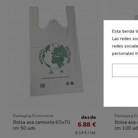
Esta tienda t
Las redes soc
redes social
personales i
Packaging Ecommerce
Packaging E
desde
Bolsa asa camiseta 60x70
Bolsa asa
6.88 €
cm 50 uds
cm 100 ud
0.14 € / Ud.