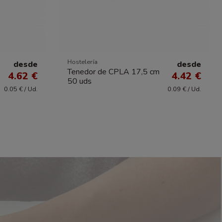
Hostelería
desde
desde
Tenedor de CPLA 17,5 cm
4.62 €
4.42 €
50 uds
0.05 € / Ud.
0.09 € / Ud.