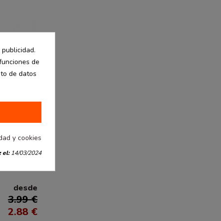
 publicidad.
 funciones de
nto de datos
idad y cookies
 el:
14/03/2024
desde
3.99 €
2.88 €