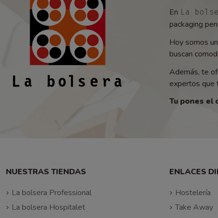
En
La bols
packaging pens
Hoy somos un 
buscan comodid
Además, te of
expertos que t
Tu pones el 
NUESTRAS TIENDAS
ENLACES D
La bolsera Professional
Hostelería
La bolsera Hospitalet
Take Away