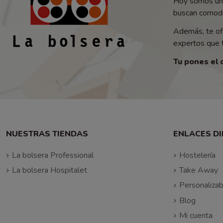
Hoy somos un 
buscan comodid
Además, te of
expertos que t
Tu pones el 
NUESTRAS TIENDAS
ENLACES D
La bolsera Professional
Hostelería
La bolsera Hospitalet
Take Away
Personalizab
Blog
Mi cuenta