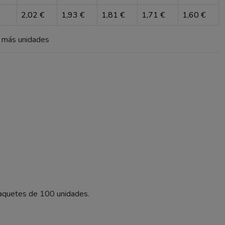
2,02 €
1,93 €
1,81 €
1,71 €
1,60 €
a más unidades
 Paquetes de 100 unidades.