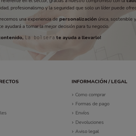
referente en el sector, gracias a nuestro compromiso con la
cali
ad, profesionalismo y la seguridad que solo un líder puede ofrec
recemos una experiencia de
personalización
única, sostenible 
e ayudará a tomar la mejor decisión para tu negocio.
contenido,
te ayuda a llevarlo!
La bolsera
IRECTOS
INFORMACIÓN / LEGAL
Como comprar
Formas de pago
les
Envíos
Devoluciones
Aviso legal