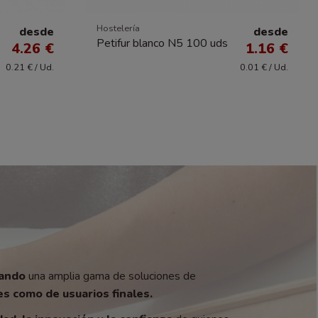
Hostelería
desde
desde
Petifur blanco N5 100 uds
4.26 €
1.16 €
0.21 € / Ud.
0.01 € / Ud.
zando
una amplia gama de soluciones de
s como de usuarios finales.