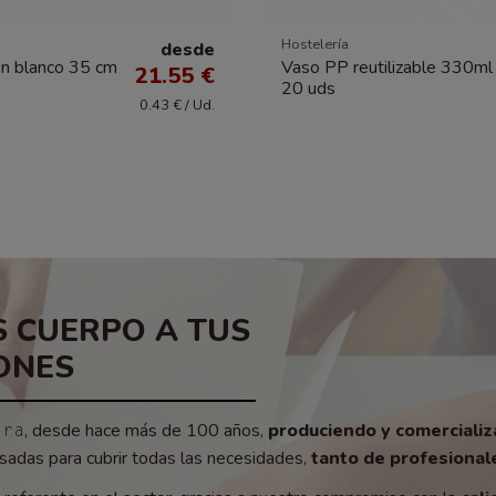
Hostelería
desde
ón blanco 35 cm
Vaso PP reutilizable 330ml
21.55 €
20 uds
0.43 € / Ud.
 CUERPO A TUS
ONES
, desde hace más de 100 años,
produciendo y comerciali
era
adas para cubrir todas las necesidades,
tanto de profesionale