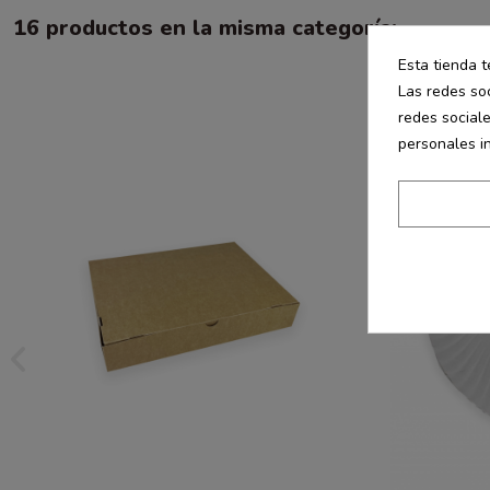
16 productos en la misma categoría:
Esta tienda t
Las redes soc
redes social
personales i