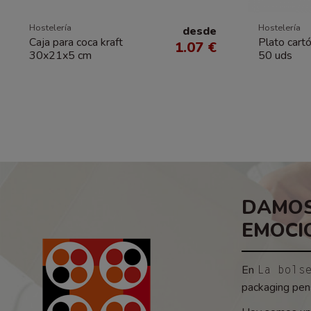
Hostelería
Hostelería
desde
Caja para coca kraft
Plato cart
1.07 €
30x21x5 cm
50 uds
DAMOS
EMOCI
En
La bols
packaging pens