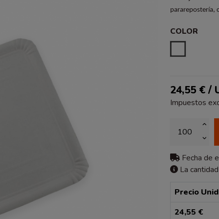
pararepostería, c
COLOR
BLANCO
24,55 € /
Impuestos exc
Fecha de 
La cantidad
Precio Uni
24,55 €