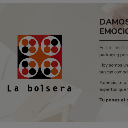
DAMOS
EMOCI
En
La bols
packaging pens
Hoy somos un 
buscan comodid
Además, te of
expertos que t
Tu pones el 