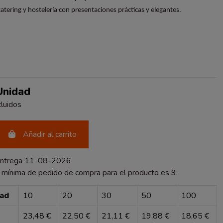
atering y hostelería con presentaciones prácticas y elegantes.
 Unidad
luidos
Añadir al carrito
entrega 11-08-2026
 mínima de pedido de compra para el producto es 9.
dad
10
20
30
50
100
23,48 €
22,50 €
21,11 €
19,88 €
18,65 €