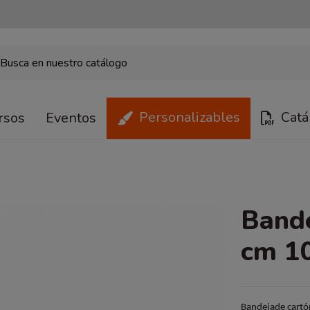
Personalizables
Catá
rsos
Eventos
Bande
cm 1
Bandejade cartó