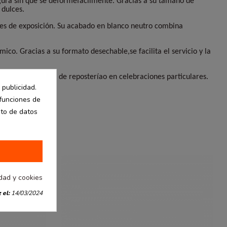
egura sin que se deformefácilmente. Gracias a su tamaño de
 dulces.
cies de exposición. Su acabado en blanco neutro combina
co. Gracias a su formato desechable,se facilita el servicio y la
 cualquier negocio de reposteríao en celebraciones particulares.
 publicidad.
 funciones de
nto de datos
idad y cookies
 el:
14/03/2024