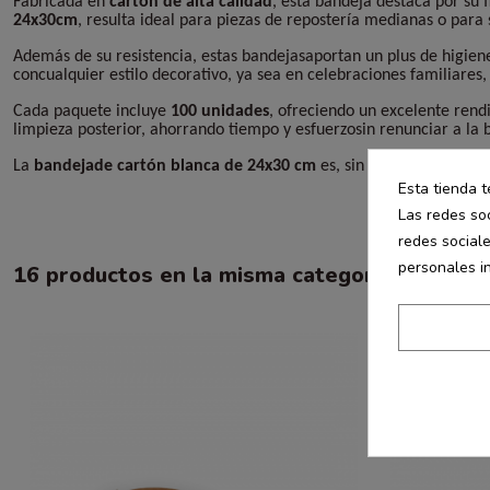
Fabricada en
cartón de alta calidad
, esta bandeja destaca por su
24x30cm
, resulta ideal para piezas de repostería medianas o para
Además de su resistencia, estas bandejasaportan un plus de higiene
concualquier estilo decorativo, ya sea en celebraciones familiares,
Cada paquete incluye
100 unidades
, ofreciendo un excelente rend
limpieza posterior, ahorrando tiempo y esfuerzosin renunciar a la
La
bandejade cartón blanca de 24x30 cm
es, sin duda, una opción
Esta tienda t
Las redes soc
redes social
personales i
16 productos en la misma categoría: