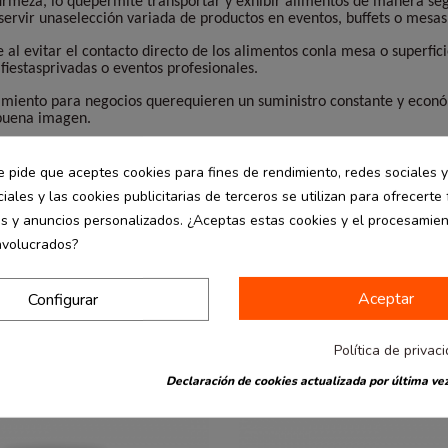
 firmeza, lo quepermite transportar y exhibir alimentos de manera s
 servir unaselección variada de productos en eventos, buffets o mesas
 al evitar el contacto directo de los alimentos conla mesa o superfi
 fiestasprivadas o eventos profesionales.
imiento para negocios querequieren un suministro constante y económi
 buena imagen.
 práctica, higiénica yelegante que no puede faltar en el día a día de
e pide que aceptes cookies para fines de rendimiento, redes sociales y
iales y las cookies publicitarias de terceros se utilizan para ofrecerte
es y anuncios personalizados. ¿Aceptas estas cookies y el procesamie
nvolucrados?
Aceptar
Configurar
Política de privac
Declaración de cookies actualizada por última vez