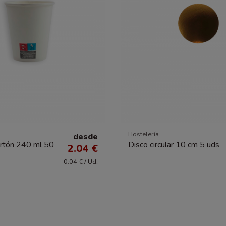
Hostelería
desde
artón 240 ml 50
Disco circular 10 cm 5 uds
2.04 €
0.04 € / Ud.