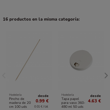
16 productos en la misma categoría:
Hostelería
Hostelería
desde
desde
Pincho de
Tapa papel
0.99 €
4.63 €
madera de 20
para vaso 360-
cm 100 uds
480 ml 50 uds
0.01 € / Ud.