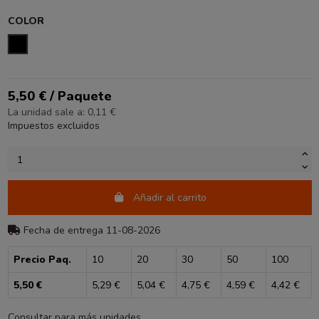
COLOR
NEGRO
5,50 € / Paquete
La unidad sale a: 0,11 €
Impuestos excluidos
Añadir al carrito
Fecha de entrega 11-08-2026
Precio Paq.
10
20
30
50
100
5,50 €
5,29 €
5,04 €
4,75 €
4,59 €
4,42 €
Consultar para más unidades