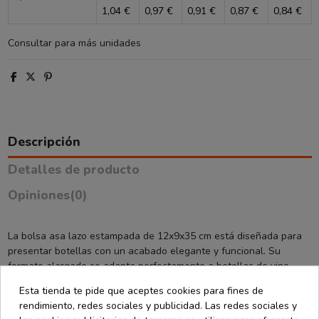
1,04 €
0,97 €
0,91 €
0,87 €
0,84 €
Consultar para más unidades
Descripción
Detalles de producto
Opiniones
(0)
La bolsa asa lazo estampada de 12x9x35 cm está diseñada para
presentar botellas con un acabado elegante y funcional. Su
formato alargado se adapta perfectamente a botellas de vino,
cava u otras bebidas, ofreciendo una solución práctica para
Esta tienda te pide que aceptes cookies para fines de
transporte y presentación.
rendimiento, redes sociales y publicidad. Las redes sociales y
El asa tipo lazo aporta un toque decorativo que mejora la estética