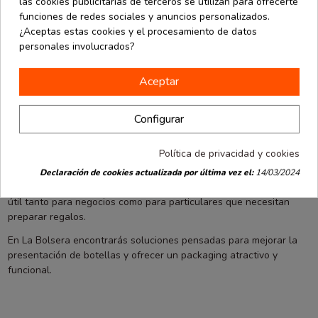
las cookies publicitarias de terceros se utilizan para ofrecerte
del packaging, convirtiendo la bolsa en una opción ideal para
funciones de redes sociales y anuncios personalizados.
regalos o celebraciones. Este detalle permite entregar la botella
¿Aceptas estas cookies y el procesamiento de datos
directamente, sin necesidad de utilizar papel de regalo adicional.
personales involucrados?
Gracias a su estructura, la botella queda bien sujeta durante el
Aceptar
transporte, evitando movimientos innecesarios y aportando mayor
seguridad.
Configurar
Este tipo de bolsa es muy utilizada en vinotecas, tiendas gourmet
o comercios que venden bebidas para ocasiones especiales.
También resulta muy práctica en eventos o campañas
Política de privacidad y cookies
promocionales.
Declaración de cookies actualizada por última vez el:
14/03/2024
El paquete incluye 6 unidades, lo que la convierte en una opción
útil tanto para negocios como para particulares que necesitan
preparar regalos.
En La Bolsera encontrarás soluciones pensadas para mejorar la
presentación de botellas y ofrecer un packaging atractivo y
funcional.