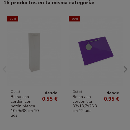
16 productos en la misma categoría:
-30%
-30%
Outlet
Outlet
desde
desde
Bolsa asa
Bolsa asa
0.55 €
0.95 €
cordón con
cordón lila
botón blanca
33x13,7x26,3
10x9x38 cm 10
cm 12 uds
uds