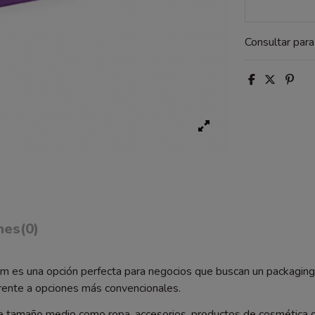
Consultar par
nes
(0)
 cm es una opción perfecta para negocios que buscan un packaging
rente a opciones más convencionales.
de tamaño medio como ropa, accesorios, productos de cosmética o 