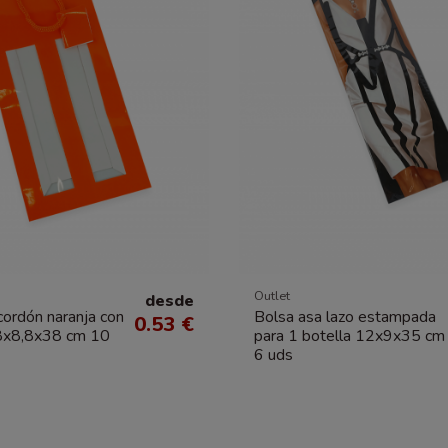
Outlet
desde
cordón naranja con
Bolsa asa lazo estampada
0.53 €
8x8,8x38 cm 10
para 1 botella 12x9x35 cm
6 uds