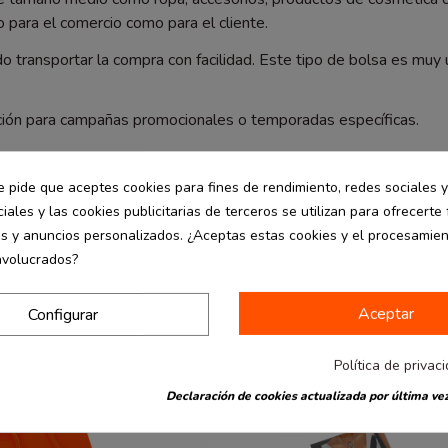
o para el comercio como para el cliente.
 transportar la compra con facilidad. Este tipo de bolsa es muy 
pción para campañas promocionales o temporadas específicas.
a.
e pide que aceptes cookies para fines de rendimiento, redes sociales y
ra mejorar la presentación de tus productos.
iales y las cookies publicitarias de terceros se utilizan para ofrecerte
es y anuncios personalizados. ¿Aceptas estas cookies y el procesamie
nvolucrados?
Aceptar
Configurar
-30%
Política de privac
Declaración de cookies actualizada por última vez