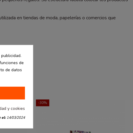
utilizada en tiendas de moda, papelerías o comercios que
 publicidad.
 funciones de
nto de datos
-30%
idad y cookies
 el:
14/03/2024