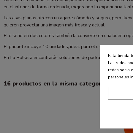
en el interior de forma ordenada, mejorando la experiencia tant
Las asas planas ofrecen un agarre cómodo y seguro, permitiendo
quieren proyectar una imagen más fresca y actual.
El diseño en dos colores también la convierte en una buena o
El paquete incluye 10 unidades, ideal para el uso diario en tiend
Esta tienda t
En La Bolsera encontrarás soluciones de packaging pensadas pa
Las redes soc
redes social
personales i
16 productos en la misma categoría:
-20%