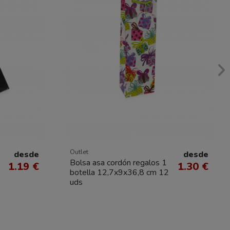
Outlet
desde
desde
Bolsa asa cordón regalos 1
1.19 €
1.30 €
botella 12,7x9x36,8 cm 12
uds