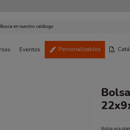
Personalizables
Catá
rsos
Eventos
Bolsa
22x9
Bolsa asa plana