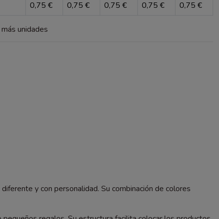
0,75 €
0,75 €
0,75 €
0,75 €
0,75 €
a más unidades
 diferente y con personalidad. Su combinación de colores
pequeños regalos. Su estructura facilita colocar los productos