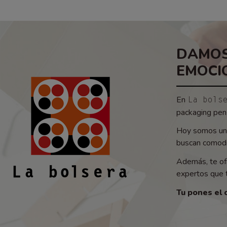
DAMOS
EMOCI
En
La bols
packaging pens
Hoy somos un 
buscan comodid
Además, te of
expertos que t
Tu pones el 