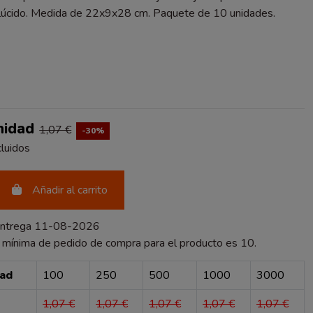
lúcido. Medida de 22x9x28 cm. Paquete de 10 unidades.
DO
nidad
1,07 €
-30%
luidos
Añadir al carrito
entrega 11-08-2026
 mínima de pedido de compra para el producto es 10.
dad
100
250
500
1000
3000
1,07 €
1,07 €
1,07 €
1,07 €
1,07 €