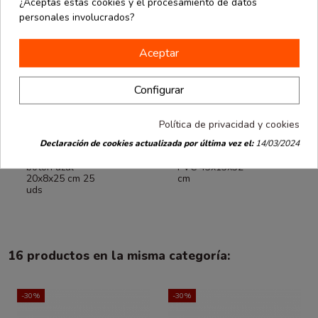
¿Aceptas estas cookies y el procesamiento de datos
personales involucrados?
Aceptar
Configurar
Fuera de stock
Política de privacidad y cookies
Outlet
Outlet
desde
desde
Declaración de cookies actualizada por última vez el:
14/03/2024
Bolsa asa
Bolsa
0.67 €
1.18 €
cordón con
transparnte de
botón azul
PVC 43x13x32
20x8x25 cm 25
cm
uds
16 productos en la misma categoría:
-30%
-30%