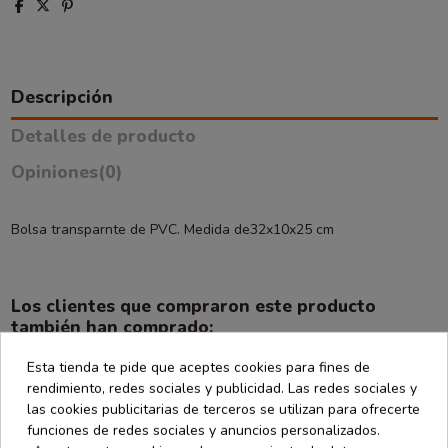
Descripción
Detalles de producto
Opiniones
(0)
Bolsa transparnte de PVC. Medida de32x10x25 cm
Los clientes que compraron este producto
también han comprado:
Esta tienda te pide que aceptes cookies para fines de
-30%
-50%
rendimiento, redes sociales y publicidad. Las redes sociales y
las cookies publicitarias de terceros se utilizan para ofrecerte
funciones de redes sociales y anuncios personalizados.