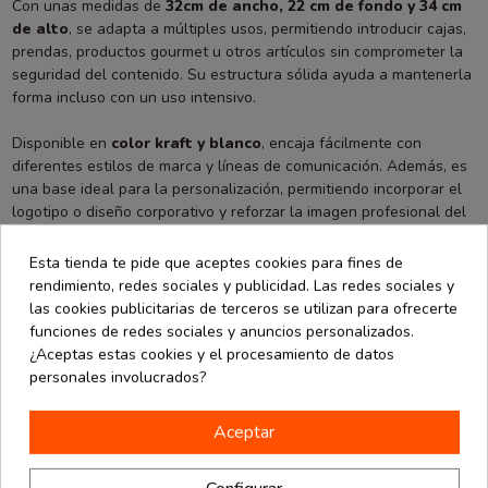
Con unas medidas de
32cm de ancho, 22 cm de fondo y 34 cm
de alto
, se adapta a múltiples usos, permitiendo introducir cajas,
prendas, productos gourmet u otros artículos sin comprometer la
seguridad del contenido. Su estructura sólida ayuda a mantenerla
forma incluso con un uso intensivo.
Disponible en
color kraft y blanco
, encaja fácilmente con
diferentes estilos de marca y líneas de comunicación. Además, es
una base ideal para la personalización, permitiendo incorporar el
logotipo o diseño corporativo y reforzar la imagen profesional del
negocio.
Esta tienda te pide que aceptes cookies para fines de
Se suministra en
paquetes de 25 unidades
, una cantidad
rendimiento, redes sociales y publicidad. Las redes sociales y
práctica para la gestión diaria del stock. Una bolsa funcional,
las cookies publicitarias de terceros se utilizan para ofrecerte
resistente y preparada para acompañar el ritmo constante de
funciones de redes sociales y anuncios personalizados.
cualquier comercio.
¿Aceptas estas cookies y el procesamiento de datos
personales involucrados?
También podría interesarle
Aceptar