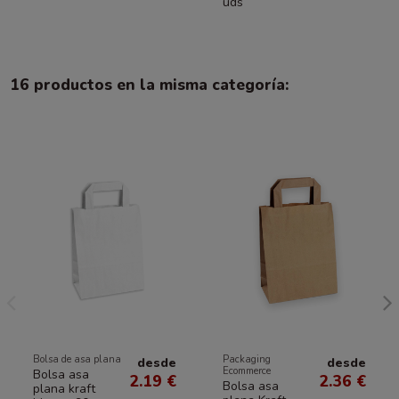
uds
16 productos en la misma categoría:
Bolsa de asa plana
Packaging
desde
desde
Ecommerce
Bolsa asa
2.19 €
2.36 €
Bolsa asa
plana kraft