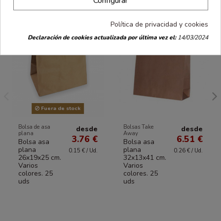
Configurar
Política de privacidad y cookies
Declaración de cookies actualizada por última vez el:
14/03/2024
Fuera de stock
Bolsa de asa
Bolsas Take
desde
desde
plana
Away
3.76 €
6.51 €
Bolsa asa
Bolsa asa
plana
plana
0.15 € / Ud.
0.26 € / Ud.
26x19x25 cm.
32x13x41 cm.
Varios
Varios
colores. 25
colores. 25
uds
uds