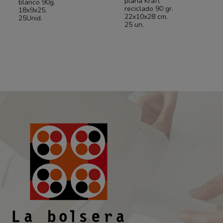
plana Kraft
blanco 90g.
reciclado 90 gr.
18x9x25.
22x10x28 cm.
25Unid.
25 un.