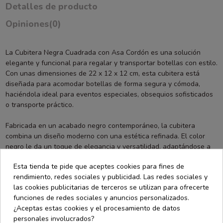
Detalles de producto
Opiniones
(0)
La Cubitera Negra Cuadrada con Asa Cordón es una solución
elegante y funcional para regalar y transportar botellas con estilo.
Con unas dimensiones de 22 x 12 x 12 cm, esta cubitera está
diseñada para acomodar botellas de forma segura y cómoda,
haciéndola ideal para eventos especiales, obsequios sofisticados
o transporte práctico.
Fabricada en un acabado negro contemporáneo, la cubitera
combina un diseño moderno con una estética refinada. El color
negro le da un toque de elegancia y versatilidad, adaptándose a
diversas ocasiones y estilos, mientras que su forma cuadrada
Esta tienda te pide que aceptes cookies para fines de
proporciona una base estable y segura para las botellas. El diseño
rendimiento, redes sociales y publicidad. Las redes sociales y
permite que se pueda utilizar no solo como cubitera, sino también
las cookies publicitarias de terceros se utilizan para ofrecerte
como un elegante contenedor para la presentación de regalos.
funciones de redes sociales y anuncios personalizados.
¿Aceptas estas cookies y el procesamiento de datos
El asa de cordón incorporada ofrece una solución práctica para el
personales involucrados?
transporte, permitiendo llevar la cubitera con comodidad y