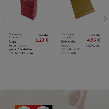
Packaging
Packaging
desde
desde
Ecommerce
Ecommerce
1.23 €
4.96 €
Caja
Sobre de
estampada
papel
0.20 € / Ud.
para 2 botellas
22,9x4x32,4
18,9x9x38,5 cm
cm 25 uds