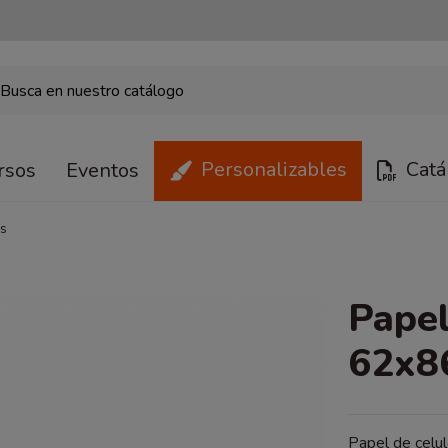
Personalizables
Catá
rsos
Eventos
ds
Papel
62x8
Papel de celu