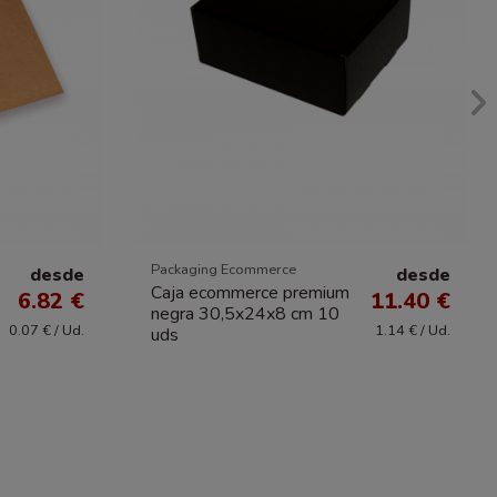
Packaging Ecommerce
desde
desde
Caja ecommerce premium
6.82 €
11.40 €
negra 30,5x24x8 cm 10
0.07 € / Ud.
1.14 € / Ud.
uds