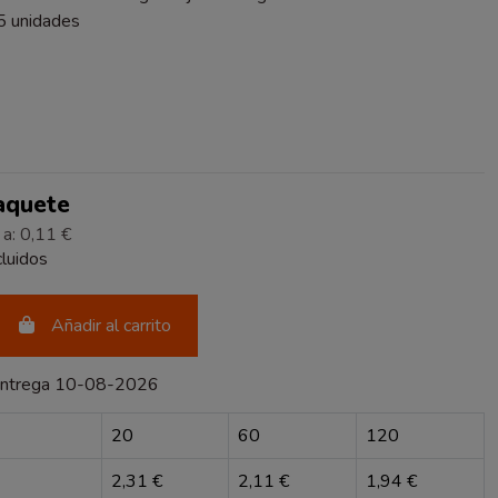
5 unidades
Paquete
 a: 0,11 €
luidos
Añadir al carrito
entrega 10-08-2026
20
60
120
2,31 €
2,11 €
1,94 €