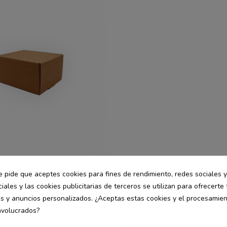
e pide que aceptes cookies para fines de rendimiento, redes sociales y
commerce
desde
iales y las cookies publicitarias de terceros se utilizan para ofrecerte
merce premium
6.03 €
 cm 10 uds
es y anuncios personalizados. ¿Aceptas estas cookies y el procesamie
nvolucrados?