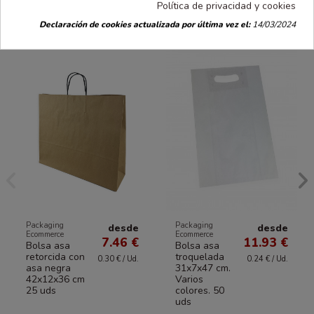
Política de privacidad y cookies
16 productos en la misma categoría:
Declaración de cookies actualizada por última vez el:
14/03/2024
Packaging
Packaging
desde
desde
Ecommerce
Ecommerce
7.46 €
11.93 €
Bolsa asa
Bolsa asa
retorcida con
troquelada
0.30 € / Ud.
0.24 € / Ud.
asa negra
31x7x47 cm.
42x12x36 cm
Varios
25 uds
colores. 50
uds