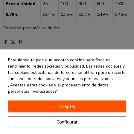
Precio Unidad
25
100
300
500
1000
0,70 €
0,64 €
0,56 €
0,52 €
0,49 €
0,46 €
Consultar para más unidades
Esta tienda te pide que aceptes cookies para fines de
rendimiento, redes sociales y publicidad. Las redes sociales y
Descripción
las cookies publicitarias de terceros se utilizan para ofrecerte
funciones de redes sociales y anuncios personalizados.
Detalles de producto
¿Aceptas estas cookies y el procesamiento de datos
Opiniones
(0)
personales involucrados?
Aceptar
----Caja para 1 botella de cartón en color negro. Medida de
37x9x9 cm (ancho x fondo x alto). Paquete de 10 unidades.
Configurar