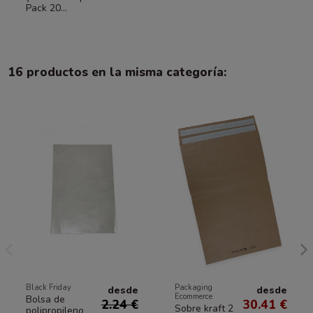
Pack 20...
16 productos en la misma categoría:
Black Friday
Packaging
desde
desde
Ecommerce
Bolsa de
2.24 €
30.41 €
Sobre kraft 2
polipropileno