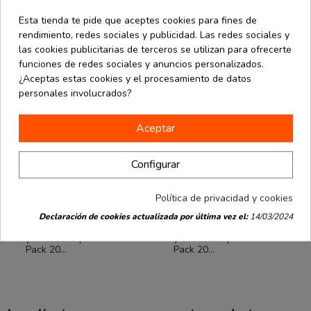
Esta tienda te pide que aceptes cookies para fines de
rendimiento, redes sociales y publicidad. Las redes sociales y
las cookies publicitarias de terceros se utilizan para ofrecerte
funciones de redes sociales y anuncios personalizados.
¿Aceptas estas cookies y el procesamiento de datos
personales involucrados?
Aceptar
Configurar
Packaging
Packaging
desde
desde
Ecommerce
Ecommerce
1.03 €
1.70 €
Bolsa de papel
Bolsa de papel
lujo con asa de
lujo con asa de
Política de privacidad y cookies
cordón
cordón
16x8x24 cm –
42x13x36 cm –
Declaración de cookies actualizada por última vez el:
14/03/2024
varios colores
varios colores
y acabados |
y acabados |
Pack 20...
Pack 20...