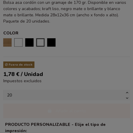
Bolsa asa cordón con un gramaje de 170 gr. Disponible en varios
colores y acabados; kraft liso, negro mate o brillante y blanco
mate o brillante. Medida 28x12x36 cm (ancho x fondo x alto).
Paquete de 20 unidades.
COLOR
KRAFT LISO
BLANCO BRILLO
NEGRO BRILLO
BLANCO MATE
NEGRO MATE
Fuera de stock
1,78 € / Unidad
Impuestos excluidos
Añadir al carrito
PRODUCTO PERSONALIZABLE - Elije el tipo de
impresión: