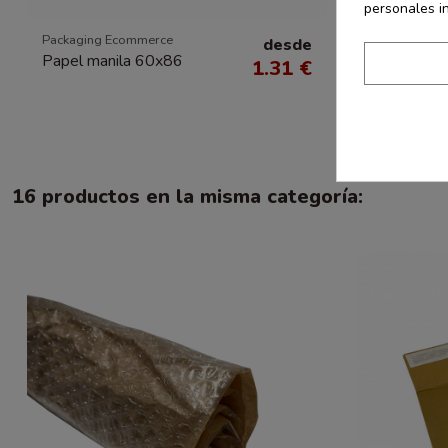
personales i
Packaging Ecommerce
Packaging E
desde
Papel manila 60x86
Papel de 
1.31 €
Varios col
16 productos en la misma categoría: