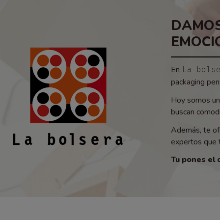
DAMOS
EMOCI
En
La bols
packaging pens
Hoy somos un 
buscan comodid
Además, te of
expertos que t
Tu pones el 