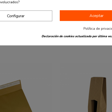
nvolucrados?
commerce
desde
seda 50x75 cm.
Aceptar
Configurar
2.74 €
ores. 26 uds
0.11 € / Ud.
Política de privac
Declaración de cookies actualizada por última vez