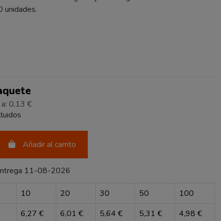
 unidades.
Paquete
 a: 0,13 €
luidos
Añadir al carrito
entrega 11-08-2026
10
20
30
50
100
6,27 €
6,01 €
5,64 €
5,31 €
4,98 €