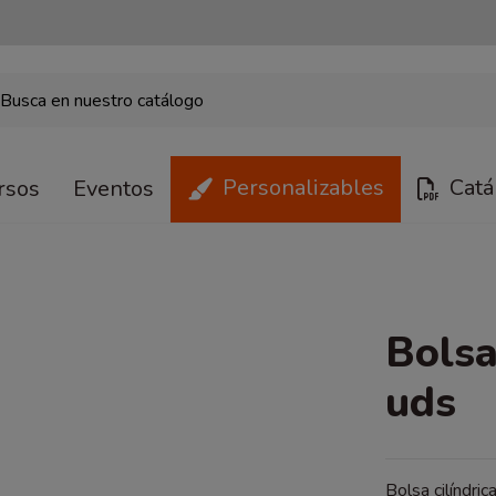
Personalizables
Catá
rsos
Eventos
Bolsa
uds
Bolsa cilíndri