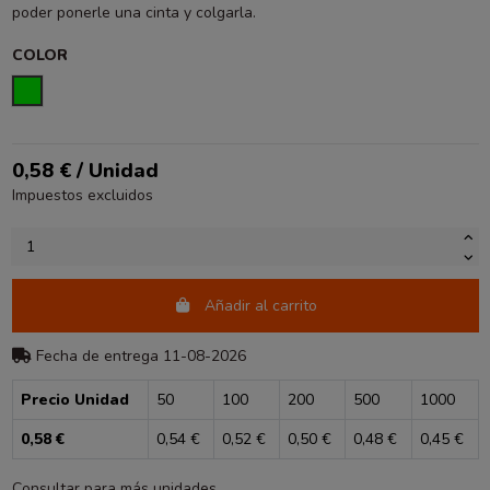
poder ponerle una cinta y colgarla.
COLOR
VERDE
0,58 € / Unidad
Impuestos excluidos
Añadir al carrito
Fecha de entrega 11-08-2026
Precio Unidad
50
100
200
500
1000
0,58 €
0,54 €
0,52 €
0,50 €
0,48 €
0,45 €
Consultar para más unidades