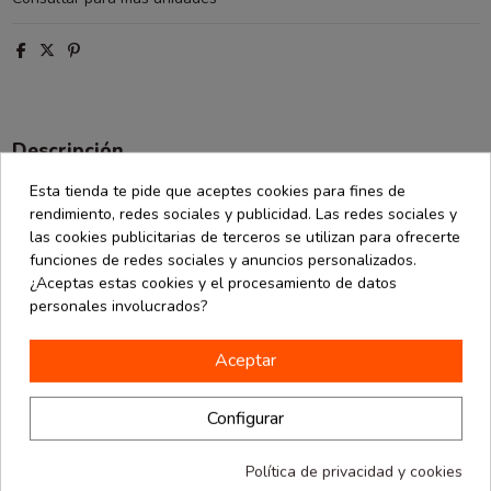
Descripción
Detalles de producto
Esta tienda te pide que aceptes cookies para fines de
rendimiento, redes sociales y publicidad. Las redes sociales y
Opiniones
(0)
las cookies publicitarias de terceros se utilizan para ofrecerte
funciones de redes sociales y anuncios personalizados.
¿Aceptas estas cookies y el procesamiento de datos
Bola de plástico rígido. Con una medida de 5 centimetros y dos
personales involucrados?
mitades que se unen. Esta disponible en color verde en una mitad
y transparente en la otra. Con un pequeño agujero que facilita el
Aceptar
poder ponerle una cinta y colgarla.
Configurar
16 productos en la misma categoría:
Política de privacidad y cookies