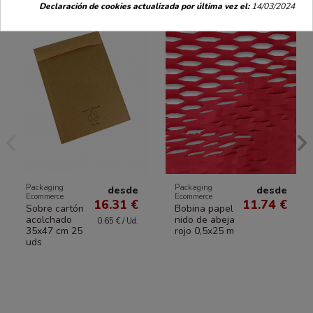
Declaración de cookies actualizada por última vez el:
14/03/2024
Packaging
Packaging
desde
desde
Ecommerce
Ecommerce
16.31 €
11.74 €
Sobre cartón
Bobina papel
acolchado
nido de abeja
0.65 € / Ud.
35x47 cm 25
rojo 0,5x25 m
uds