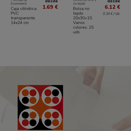
desde
desde
Ecommerce
no tejido
1.69 €
6.12 €
Caja cilíndrica
Bolsa no
PVC
tejido
0.24 € / Ud.
transparente
20x30+10.
14x24 cm
Varios
colores. 25
uds