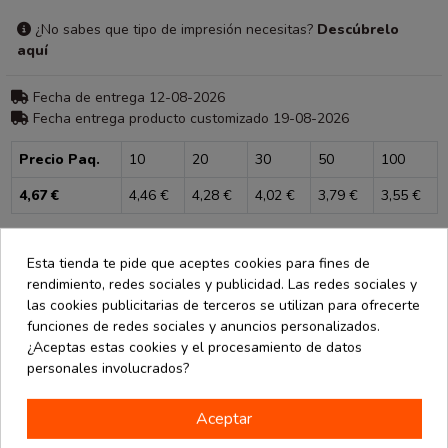
¿No sabes que tipo de impresión necesitas?
Descúbrelo
aquí
Fecha de entrega 12-08-2026
Fecha entrega producto customizado 19-08-2026
Precio Paq.
10
20
30
50
100
4,67 €
4,46 €
4,28 €
4,02 €
3,79 €
3,55 €
Consultar para más unidades
Esta tienda te pide que aceptes cookies para fines de
rendimiento, redes sociales y publicidad. Las redes sociales y
las cookies publicitarias de terceros se utilizan para ofrecerte
funciones de redes sociales y anuncios personalizados.
¿Aceptas estas cookies y el procesamiento de datos
personales involucrados?
Descripción
Detalles de producto
Aceptar