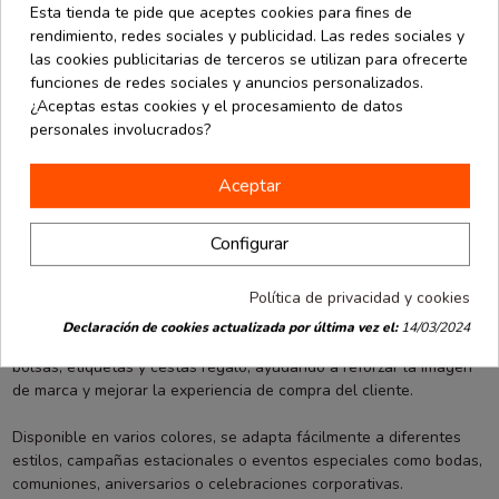
Esta tienda te pide que aceptes cookies para fines de
Detalles de producto
rendimiento, redes sociales y publicidad. Las redes sociales y
las cookies publicitarias de terceros se utilizan para ofrecerte
Opiniones
(0)
funciones de redes sociales y anuncios personalizados.
¿Aceptas estas cookies y el procesamiento de datos
personales involucrados?
El cordel bicolor es un complemento decorativo muy utilizado en
packaging creativo, manualidades y presentaciones comerciales
gracias a su atractivo diseño de dos colores entrelazados.
Aceptar
Con un
grosor de 2 mm y una longitud de 100 metros
, ofrece
Configurar
un excelente rendimiento tanto para pequeños negocios como
para profesionales que preparan regalos, productos artesanales o
envíos personalizados.
Política de privacidad y cookies
Declaración de cookies actualizada por última vez el:
14/03/2024
Su acabado decorativo permite aportar un toque original a cajas,
bolsas, etiquetas y cestas regalo, ayudando a reforzar la imagen
de marca y mejorar la experiencia de compra del cliente.
Disponible en varios colores, se adapta fácilmente a diferentes
estilos, campañas estacionales o eventos especiales como bodas,
comuniones, aniversarios o celebraciones corporativas.