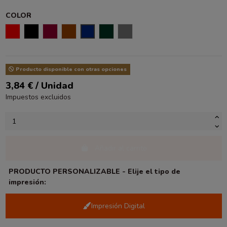
COLOR
ROJO
NEGRO
BURDEOS
MARRÓN
AZUL OSCURO
VERDE OSCURO
GRIS
Producto disponible con otras opciones
3,84 € / Unidad
Impuestos excluidos
Añadir al carrito
PRODUCTO PERSONALIZABLE - Elije el tipo de
impresión:
Impresión Digital