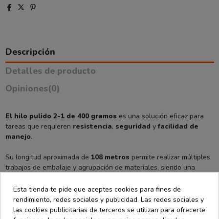
Descripción
Detalles de producto
Opiniones
(0)
El hilo pulido 2-1 de 400 gramos
es una solución eficaz para
tareas que requieren
resistencia
,
seguridad
y
facilidad de
manejo
.
Su longitud aproximada de
108 metros
permite realizar múltiples
trabajos de embalaje y agrupación de materiales, siendo una
opción muy utilizada en almacenes, comercios, talleres e
industrias.
Esta tienda te pide que aceptes cookies para fines de
rendimiento, redes sociales y publicidad. Las redes sociales y
Gracias a su estructura resistente, ayuda a mantener sujetos
las cookies publicitarias de terceros se utilizan para ofrecerte
paquetes, cajas y productos durante el almacenamiento o