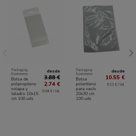
Packaging
Packaging
desde
desde
Ecommerce
Ecommerce
3.88 €
10.55 €
Bolsa de
Bolsa
2.74 €
polipropileno
polietileno
0.11 € / Ud.
solapa y
para vacío
0.04 € / Ud.
taladro 10x15
20x30 cm
cm 100 uds
100 uds