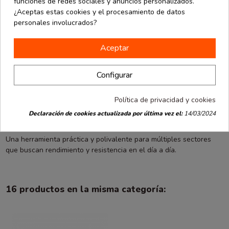
funciones de redes sociales y anuncios personalizados.
transporte, contribuyendo a mejorar la organización y la protección
¿Aceptas estas cookies y el procesamiento de datos
de las mercancías.
personales involucrados?
El acabado pulido facilita el deslizamiento del hilo durante su
Aceptar
manipulación y permite realizar nudos consistentes con menor
esfuerzo. Esto se traduce en una mayor comodidad para el usuario
Configurar
y una mejor eficiencia en los procesos de trabajo.
Además de sus aplicaciones profesionales, también puede
Política de privacidad y cookies
utilizarse en tareas domésticas, bricolaje y pequeñas reparaciones
Declaración de cookies actualizada por última vez el:
14/03/2024
donde se requiera una solución de sujeción fiable y duradera.
Una herramienta práctica y polivalente para múltiples sectores
que buscan rendimiento y resistencia en el día a día.
16 productos en la misma categoría: