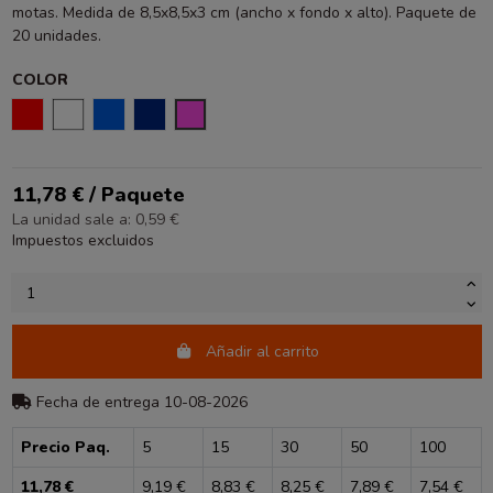
motas. Medida de 8,5x8,5x3 cm (ancho x fondo x alto). Paquete de
20 unidades.
COLOR
ROJO
BLANCO
AZUL
AZUL OSCURO
ROSA
11,78 € / Paquete
La unidad sale a: 0,59 €
Impuestos excluidos
Añadir al carrito
Fecha de entrega 10-08-2026
Precio Paq.
5
15
30
50
100
11,78 €
9,19 €
8,83 €
8,25 €
7,89 €
7,54 €