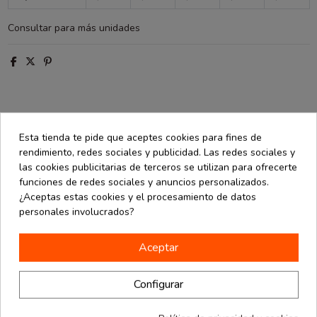
Consultar para más unidades
Descripción
Esta tienda te pide que aceptes cookies para fines de
Detalles de producto
rendimiento, redes sociales y publicidad. Las redes sociales y
las cookies publicitarias de terceros se utilizan para ofrecerte
Opiniones
(0)
funciones de redes sociales y anuncios personalizados.
¿Aceptas estas cookies y el procesamiento de datos
personales involucrados?
Caja artesanal de cartoncillo con un gramaje de 300 gr. Disponible
en color azul, azul oscuro, rojo anaranjado, rosa y blanco con
Aceptar
motas. Medida de 8,5x8,5x3 cm (ancho x fondo x alto). Paquete de
20 unidades.
Configurar