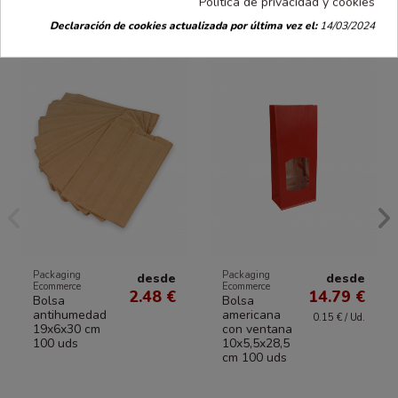
16 productos en la misma categoría:
Política de privacidad y cookies
Declaración de cookies actualizada por última vez el:
14/03/2024
Packaging
Packaging
desde
desde
Ecommerce
Ecommerce
2.48 €
14.79 €
Bolsa
Bolsa
antihumedad
americana
0.15 € / Ud.
19x6x30 cm
con ventana
100 uds
10x5,5x28,5
cm 100 uds