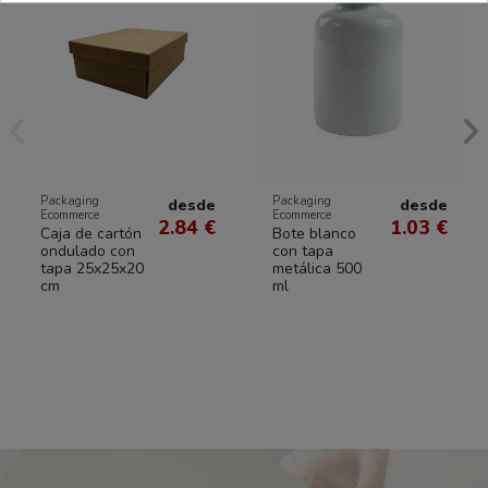
Packaging
Packaging
desde
desde
Ecommerce
Ecommerce
2.84 €
1.03 €
Caja de cartón
Bote blanco
ondulado con
con tapa
tapa 25x25x20
metálica 500
cm
ml