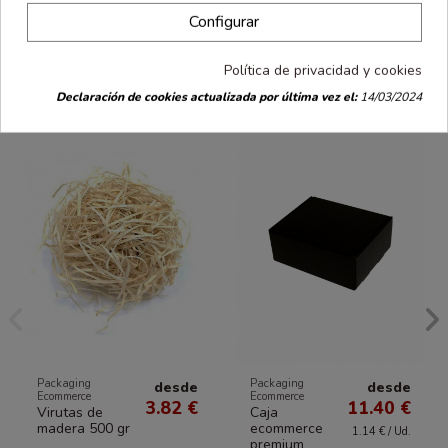
Configurar
Los clientes que compraron este producto
Política de privacidad y cookies
también han comprado:
Declaración de cookies actualizada por última vez el:
14/03/2024
Packaging
Packaging
desde
desde
Ecommerce
Ecommerce
3.82 €
11.40 €
Virutas de
Caja
madera 500 gr
ecommerce
1.14 € / Ud.
premium