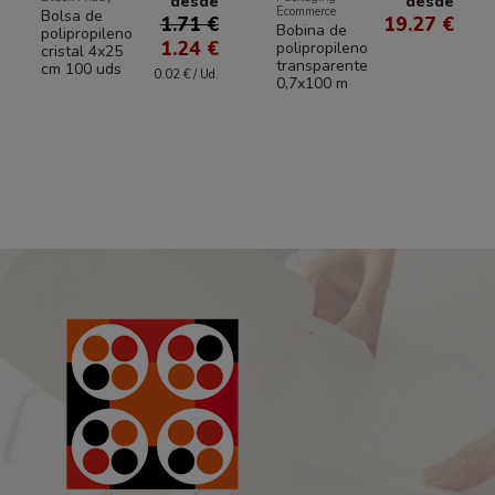
desde
desde
Ecommerce
Bolsa de
1.71 €
19.27 €
Bobina de
polipropileno
1.24 €
polipropileno
cristal 4x25
transparente
cm 100 uds
0.02 € / Ud.
0,7x100 m