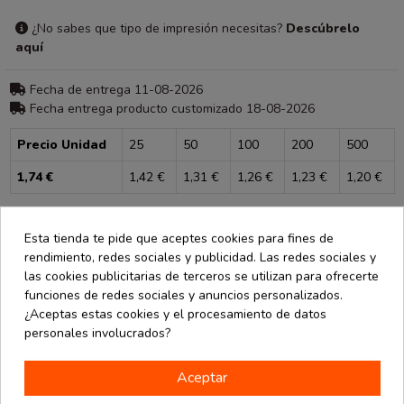
¿No sabes que tipo de impresión necesitas?
Descúbrelo
aquí
Fecha de entrega 11-08-2026
Fecha entrega producto customizado 18-08-2026
Precio Unidad
25
50
100
200
500
1,74 €
1,42 €
1,31 €
1,26 €
1,23 €
1,20 €
Consultar para más unidades
Esta tienda te pide que aceptes cookies para fines de
rendimiento, redes sociales y publicidad. Las redes sociales y
las cookies publicitarias de terceros se utilizan para ofrecerte
funciones de redes sociales y anuncios personalizados.
¿Aceptas estas cookies y el procesamiento de datos
personales involucrados?
Descripción
Detalles de producto
Aceptar