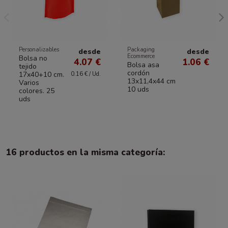
Personalizables
Packaging
desde
desde
Ecommerce
Bolsa no
4.07 €
1.06 €
Bolsa asa
tejido
cordón
17x40+10 cm.
0.16 € / Ud.
13x11,4x44 cm
Varios
10 uds
colores. 25
uds
16 productos en la misma categoría: