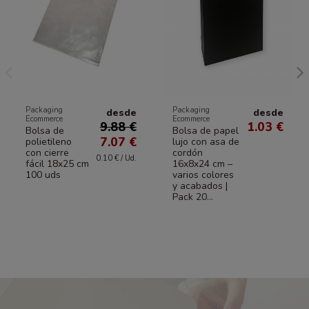
Packaging
Packaging
desde
desde
Ecommerce
Ecommerce
9.88 €
1.03 €
Bolsa de
Bolsa de papel
7.07 €
polietileno
lujo con asa de
con cierre
cordón
0.10 € / Ud.
fácil 18x25 cm
16x8x24 cm –
100 uds
varios colores
y acabados |
Pack 20...