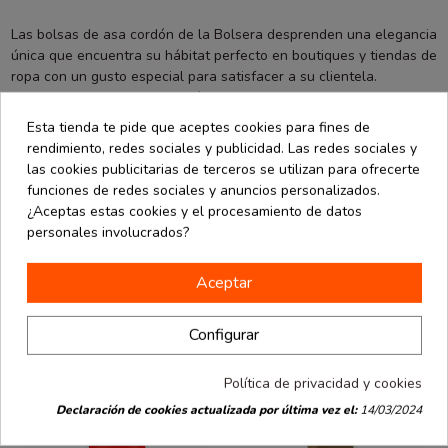
Las bolsas de asa cordón de la Bolsera desprenden una elegancia
única que encuentra su hábitat perfecto en boutiques y tiendas de
ropa con un gusto especial para satisfacer a su clientela.
Nuestras bolsas de asa cordón tiene un gramaje de 170 gramos y
están disponibles en color kraft y con una medida de 24x14x19,5
Esta tienda te pide que aceptes cookies para fines de
cm. Su presentación es en paquetes de 10 unidades.
rendimiento, redes sociales y publicidad. Las redes sociales y
las cookies publicitarias de terceros se utilizan para ofrecerte
funciones de redes sociales y anuncios personalizados.
¿Aceptas estas cookies y el procesamiento de datos
Los clientes que compraron este producto
personales involucrados?
también han comprado:
Aceptar
Configurar
Política de privacidad y cookies
Declaración de cookies actualizada por última vez el:
14/03/2024