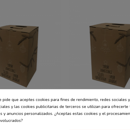
e pide que aceptes cookies para fines de rendimiento, redes sociales y
iales y las cookies publicitarias de terceros se utilizan para ofrecerte
es y anuncios personalizados. ¿Aceptas estas cookies y el procesamie
commerce
Packaging Ecommerce
desde
nvolucrados?
estampada para 6
Caja lote estampada para 9
2.31 €
33x17,7x35,5 cm
botellas 35x26,5x34,4 cm