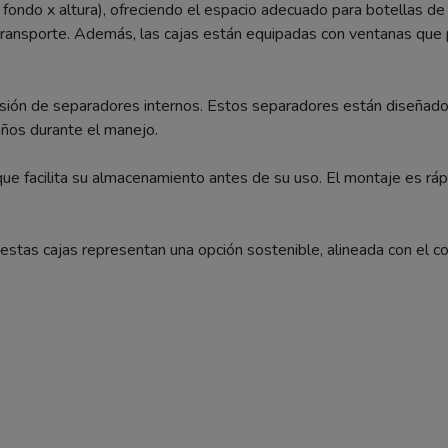
ondo x altura), ofreciendo el espacio adecuado para botellas de 
transporte. Además, las cajas están equipadas con ventanas que pe
lusión de separadores internos. Estos separadores están diseñad
años durante el manejo.
e facilita su almacenamiento antes de su uso. El montaje es rápid
stas cajas representan una opción sostenible, alineada con el com