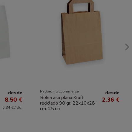
Packaging Ecommerce
desde
desde
Bolsa asa plana Kraft
8.50 €
2.36 €
reciclado 90 gr. 22x10x28
0.34 € / Ud.
cm. 25 un.