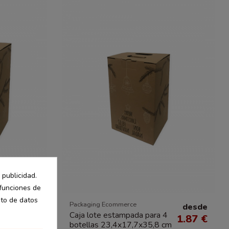
 publicidad.
 funciones de
nto de datos
Packaging Ecommerce
desde
desde
Caja lote estampada para 4
4.17 €
1.87 €
botellas 23,4x17,7x35,8 cm