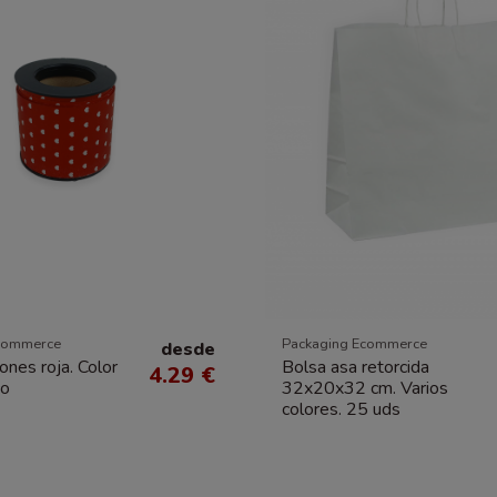
commerce
Packaging Ecommerce
desde
ones roja. Color
Bolsa asa retorcida
4.29 €
co
32x20x32 cm. Varios
colores. 25 uds