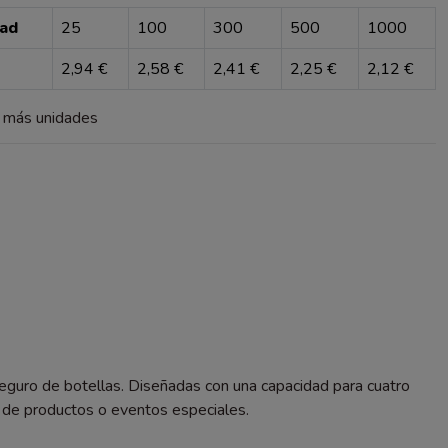
dad
25
100
300
500
1000
2,94 €
2,58 €
2,41 €
2,25 €
2,12 €
a más unidades
eguro de botellas. Diseñadas con una capacidad para cuatro
ón de productos o eventos especiales.