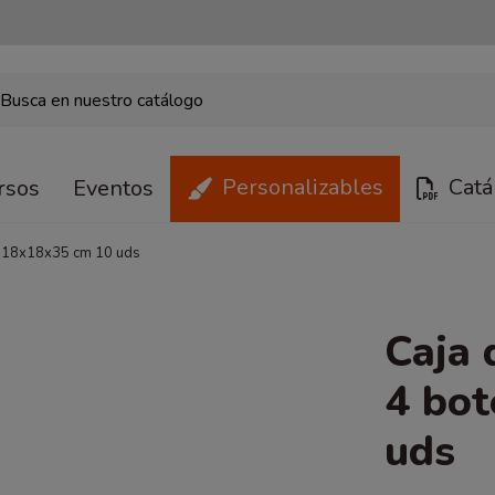
Personalizables
Catá
rsos
Eventos
as 18x18x35 cm 10 uds
Caja 
4 bot
uds