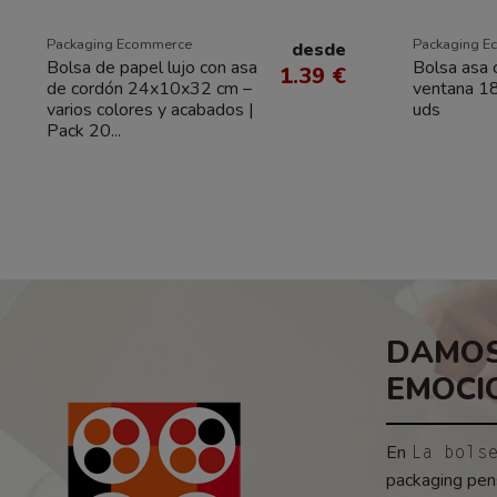
Packaging Ecommerce
Packaging E
desde
Bolsa de papel lujo con asa
Bolsa asa 
1.39 €
de cordón 24x10x32 cm –
ventana 1
varios colores y acabados |
uds
Pack 20...
DAMOS
EMOCI
En
La bols
packaging pens