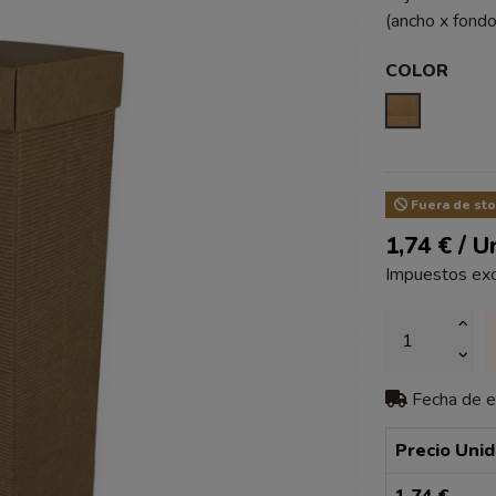
(ancho x fondo
COLOR
KRAFT
Fuera de sto
1,74 € / U
Impuestos exc
Fecha de 
Precio Uni
1,74 €