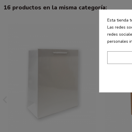
16 productos en la misma categoría:
Esta tienda t
Las redes soc
redes social
personales i