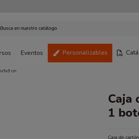
Personalizables
Catá
rsos
Eventos
34x9x9 cm
Caja 
1 bot
Caja de cartón