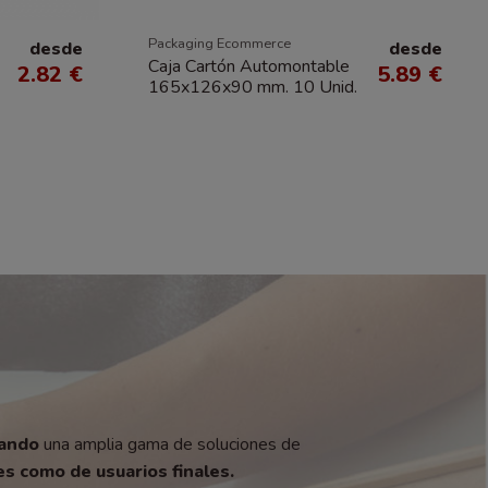
Packaging Ecommerce
desde
desde
Caja Cartón Automontable
2.82 €
5.89 €
165x126x90 mm. 10 Unid.
zando
una amplia gama de soluciones de
s como de usuarios finales.