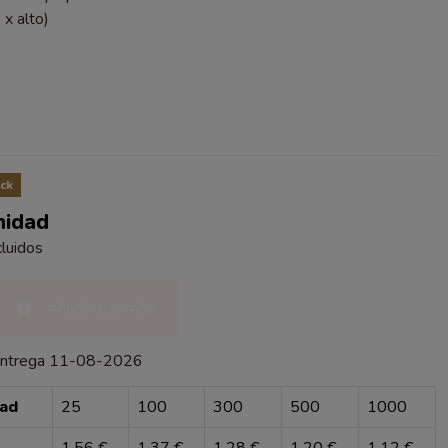
 x alto)
ck
nidad
luidos
Añadir al carrito
entrega 11-08-2026
dad
25
100
300
500
1000
1,56 €
1,37 €
1,28 €
1,20 €
1,12 €