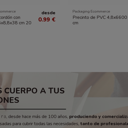
commerce
Packaging Ecommerce
desde
cordón con
Precinto de PVC 4,8x6600
0.99 €
8x8,8x38 cm 20
cm
 CUERPO A TUS
ONES
, desde hace más de 100 años,
produciendo y comerciali
era
adas para cubrir todas las necesidades,
tanto de profesionale