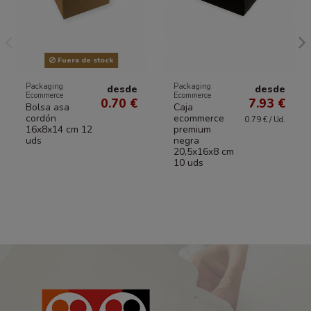
Fuera de stock
Packaging
Packaging
desde
desde
Ecommerce
Ecommerce
0.70 €
7.93 €
Bolsa asa
Caja
cordón
ecommerce
0.79 € / Ud.
16x8x14 cm 12
premium
uds
negra
20,5x16x8 cm
10 uds