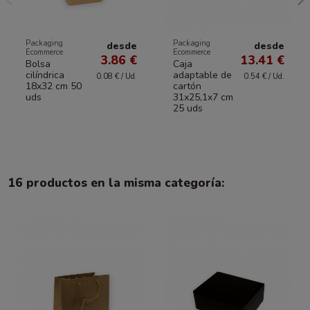
Packaging
Packaging
desde
desde
Ecommerce
Ecommerce
3.86 €
13.41 €
Bolsa
Caja
cilíndrica
adaptable de
0.08 € / Ud.
0.54 € / Ud.
18x32 cm 50
cartón
uds
31x25,1x7 cm
25 uds
16 productos en la misma categoría: