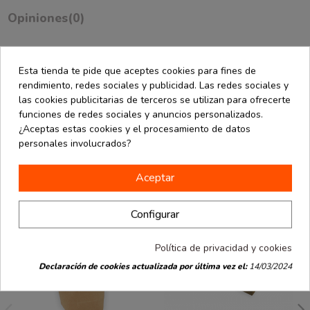
Opiniones
(0)
Bolsa cilíndrica de color kraft con un gramaje de 70 gr. Medida de
Esta tienda te pide que aceptes cookies para fines de
28x47 cm. Paquete de 50 unidades.
rendimiento, redes sociales y publicidad. Las redes sociales y
las cookies publicitarias de terceros se utilizan para ofrecerte
funciones de redes sociales y anuncios personalizados.
Los clientes que compraron este producto
¿Aceptas estas cookies y el procesamiento de datos
también han comprado:
personales involucrados?
Aceptar
Configurar
Política de privacidad y cookies
Declaración de cookies actualizada por última vez el:
14/03/2024