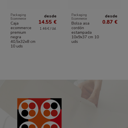
Packaging
Packaging
desde
desde
Ecommerce
Ecommerce
14.55 €
0.87 €
Caja
Bolsa asa
ecommerce
cordón
1.46 € / Ud.
premium
estampada
negra
10x9x37 cm 10
40,5x32x8 cm
uds
10 uds