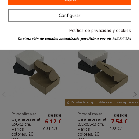
Configurar
También podría interesarle
Política de privacidad y cookies
Declaración de cookies actualizada por última vez el:
14/03/2024
Producto disponible con otras opciones
Personalizables
Personalizables
desde
desde
Caja artesanal
Caja artesanal
6.12 €
7.54 €
6x6x2 cm.
8,5x8,5x3 cm.
Varios
Varios
0.31 € / Ud.
0.38 € / Ud.
colores. 20
colores. 20