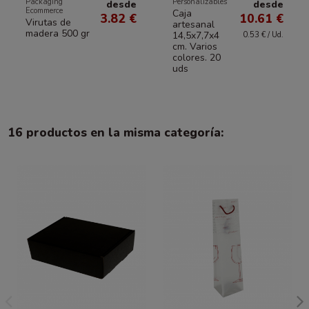
Packaging
Personalizables
desde
desde
Ecommerce
Caja
3.82 €
10.61 €
Virutas de
artesanal
madera 500 gr
14,5x7,7x4
0.53 € / Ud.
cm. Varios
colores. 20
uds
16 productos en la misma categoría: