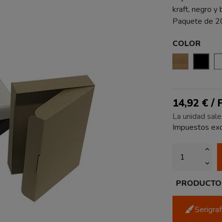
kraft, negro y
Paquete de 20
COLOR
KRAFT LIS
NEG
14,92 € /
La unidad sale
Impuestos exc
PRODUCTO P
Serigra