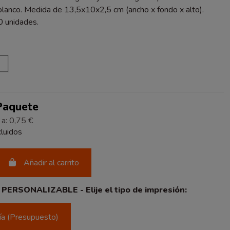
 blanco. Medida de 13,5x10x2,5 cm (ancho x fondo x alto).
 unidades.
O
RO
BLANCO
 Paquete
 a: 0,75 €
luidos
Añadir al carrito
ERSONALIZABLE - Elije el tipo de impresión:
fía (Presupuesto)