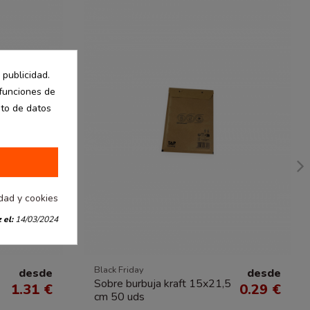
 publicidad.
 funciones de
nto de datos
idad y cookies
 el:
14/03/2024
Black Friday
desde
desde
Sobre burbuja kraft 15x21,5
1.31 €
0.29 €
cm 50 uds