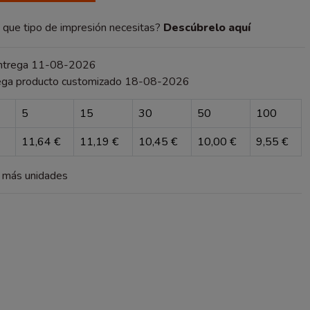
que tipo de impresión necesitas?
Descúbrelo aquí
entrega 11-08-2026
ega producto customizado 18-08-2026
5
15
30
50
100
11,64 €
11,19 €
10,45 €
10,00 €
9,55 €
a más unidades