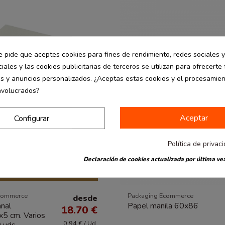
e pide que aceptes cookies para fines de rendimiento, redes sociales y
iales y las cookies publicitarias de terceros se utilizan para ofrecerte
es y anuncios personalizados. ¿Aceptas estas cookies y el procesamie
nvolucrados?
Aceptar
Configurar
Política de privac
Declaración de cookies actualizada por última vez
disponible con otras opciones
commerce
Packaging Ecommerce
desde
anal
Papel manila 60x86
18.70 €
5 cm. Varios
0.94 € / Ud.