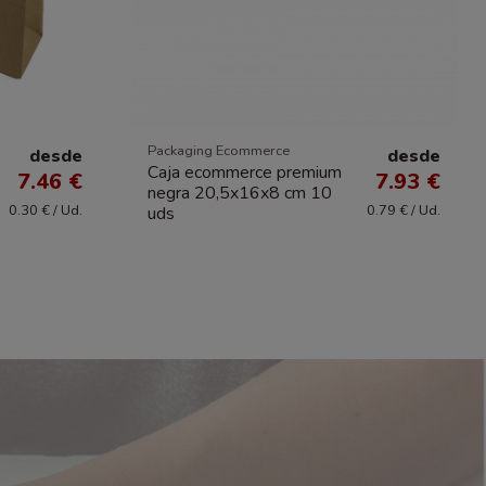
Packaging Ecommerce
desde
desde
Caja ecommerce premium
7.46 €
7.93 €
negra 20,5x16x8 cm 10
0.30 € / Ud.
0.79 € / Ud.
uds