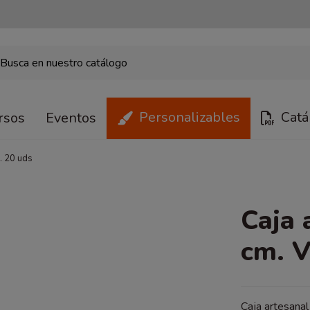
Personalizables
Catá
rsos
Eventos
. 20 uds
Caja 
cm. V
Caja artesanal