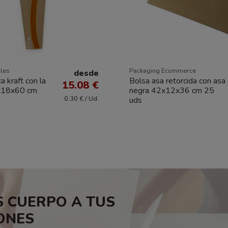
les
Packaging Ecommerce
desde
a kraft con la
Bolsa asa retorcida con asa
15.08 €
x18x60 cm
negra 42x12x36 cm 25
0.30 € / Ud.
uds
 CUERPO A TUS
ONES