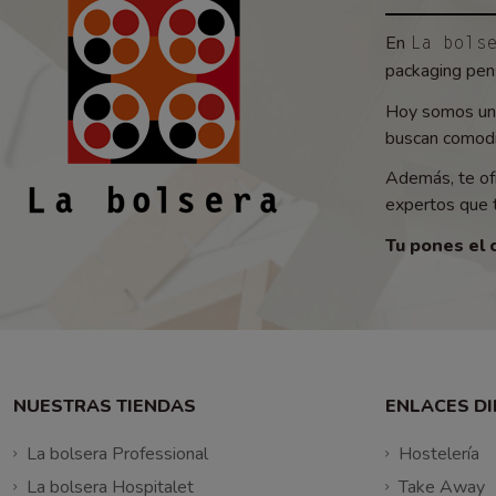
En
La bols
packaging pens
Hoy somos un 
buscan comodid
Además, te of
expertos que t
Tu pones el 
NUESTRAS TIENDAS
ENLACES D
La bolsera Professional
Hostelería
La bolsera Hospitalet
Take Away