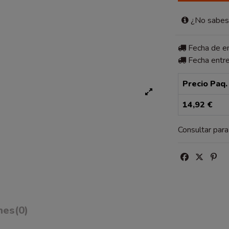
¿No sabes 
Fecha de 
Fecha entr
Precio Paq.
14,92 €
Consultar par
nes
(0)