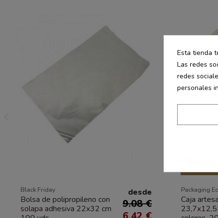
Esta tienda t
Las redes soc
redes social
personales i
Producto 
Black Friday
Packaging E
desde
Bolsa de polipropileno con
Caja artes
9.08 €
solapa adhesiva 22x32 cm
23,7x12,5x
6.42 €