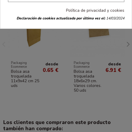
Política de privacidad y cookies
Declaración de cookies actualizada por última vez el:
14/03/2024
Packaging
Packaging
desde
desde
Ecommerce
Ecommerce
0.65 €
6.91 €
Bolsa asa
Bolsa asa
troquelada
troquelada
11x9x42 cm 25
18x6x29 cm.
uds
Varios colores.
50 uds
Los clientes que compraron este producto
también han comprado: