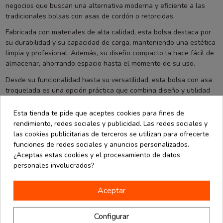
negocios que buscan una alternativa moderna y eficiente a las
tradicionales bolsas con asas de cordón o retorcidas.
Fabricada con materiales de alta calidad, esta bolsa destaca por
su durabilidad y su capacidad de carga, manteniendo una estética
limpia y profesional. Además, su diseño compacto la hace fácil de
almacenar, ahorrando espacio hasta el momento de su uso.
Desde su funcionalidad hasta su versatilidad, esta bolsa con asa
troquelada es una opción práctica que combina diseño y utilidad
para satisfacer las necesidades de tu negocio o evento.¡Asegúrate
de que tus productos destaquen con esta solución de embalaje
Esta tienda te pide que aceptes cookies para fines de
eficiente y atractiva!
rendimiento, redes sociales y publicidad. Las redes sociales y
las cookies publicitarias de terceros se utilizan para ofrecerte
funciones de redes sociales y anuncios personalizados.
¿Aceptas estas cookies y el procesamiento de datos
personales involucrados?
También podría interesarle
Aceptar
Configurar