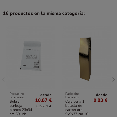
16 productos en la misma categoría:
Packaging
Packaging
desde
desde
Ecommerce
Ecommerce
10.87 €
0.83 €
Sobre
Caja para 1
burbuja
botella de
0.22 € / Ud.
blanco 23x34
cartón oro
cm 50 uds
9x9x37 cm 10