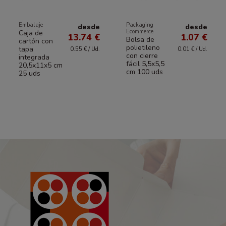
Embalaje
Packaging
desde
desde
Ecommerce
Caja de
13.74 €
1.07 €
Bolsa de
cartón con
polietileno
tapa
0.55 € / Ud.
0.01 € / Ud.
con cierre
integrada
fácil 5,5x5,5
20,5x11x5 cm
cm 100 uds
25 uds