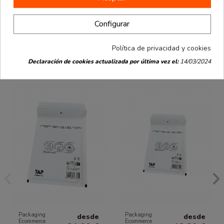
envío protector de La Bolsera. Aprovecha todas las ventajas que
ofrecen y garantiza la seguridad y la satisfacción tanto para ti
como para tus destinatarios.
Configurar
Política de privacidad y cookies
También podría interesarle
Declaración de cookies actualizada por última vez el:
14/03/2024
Packaging
Packaging
desde
desde
Ecommerce
Ecommerce