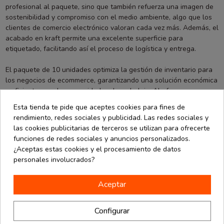
profesional al paquete, sino que también refuerza una imagen de
sostenibilidad y compromiso con el medio ambiente, algo que los
clientes de comercio electrónico valoran cada vez más. Además, el
acabado en kraft permite una excelente superficie para
etiquetado, facilitando así el proceso de logística y entrega.
El paquete de 10 unidades optimiza la gestión de inventario para
los negocios de ecommerce, garantizando una solución económica
y eficiente para las necesidades de embalaje. Al ofrecer un
paquete de estas dimensiones y calidad, se asegura que los
Esta tienda te pide que aceptes cookies para fines de
productos lleguen a sus destinatarios en perfectas condiciones,
rendimiento, redes sociales y publicidad. Las redes sociales y
minimizando el riesgo de daños durante el transporte.
las cookies publicitarias de terceros se utilizan para ofrecerte
funciones de redes sociales y anuncios personalizados.
¿Aceptas estas cookies y el procesamiento de datos
personales involucrados?
También podría interesarle
Aceptar
Configurar