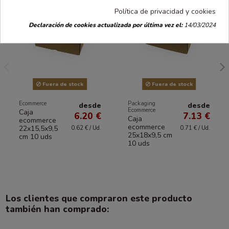
Política de privacidad y cookies
Declaración de cookies actualizada por última vez el:
14/03/2024
Fuera de stock
Fuera de stock
Ecommerce
Packaging
desde
desde
Ecommerce
Caja
6.20 €
7.13 €
Caja
ecommerce
ecommerce
22x15,5x9,5
0.62 € / Ud.
0.71 € / Ud.
25x18x9,5 cm
cm 10 uds
10 uds
Los clientes que compraron este producto
también han comprado: