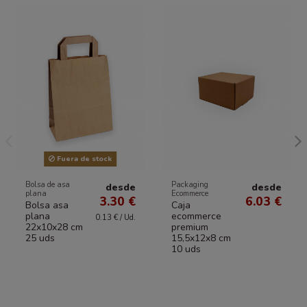
Fuera de stock
Bolsa de asa
Packaging
desde
desde
plana
Ecommerce
3.30 €
6.03 €
Bolsa asa
Caja
plana
ecommerce
0.13 € / Ud.
22x10x28 cm
premium
25 uds
15,5x12x8 cm
10 uds