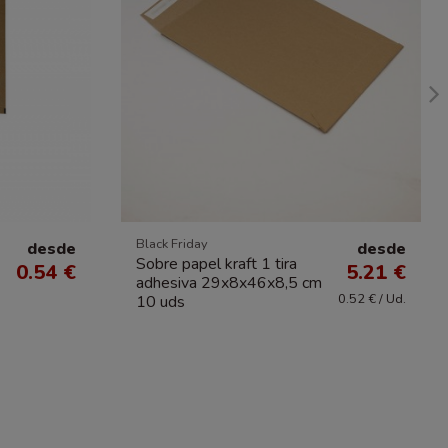
Black Friday
desde
desde
Sobre papel kraft 1 tira
0.54 €
5.21 €
adhesiva 29x8x46x8,5 cm
0.52 € / Ud.
10 uds