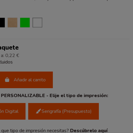
NEGRO
KRAFT VERJURADO
VERDE
BLANCO
Paquete
 a: 0,22 €
luidos
Añadir al carrito
ERSONALIZABLE - Elije el tipo de impresión:
n Digital
Serigrafía (Presupuesto)
que tipo de impresión necesitas?
Descúbrelo aquí