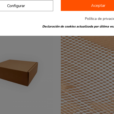
Aceptar
Configurar
también han comprado:
Política de privac
Declaración de cookies actualizada por última vez