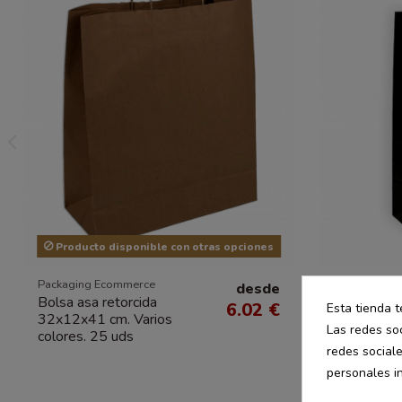
Producto disponible con otras opciones
Packaging Ecommerce
Packaging E
desde
Bolsa asa retorcida
Bolsa asa 
6.02 €
Esta tienda t
32x12x41 cm. Varios
18x8x39 c
Las redes soc
colores. 25 uds
colores. 5
redes social
personales i