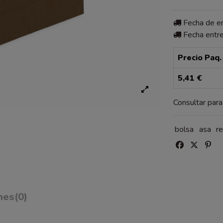
Fecha de 
Fecha entr
Precio Paq.
5,41 €
Consultar par
bolsa
asa
re
nes
(0)