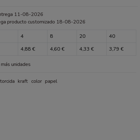
entrega 11-08-2026
ega producto customizado 18-08-2026
4
8
20
40
4,88 €
4,60 €
4,33 €
3,79 €
a más unidades
torcida
kraft
color
papel