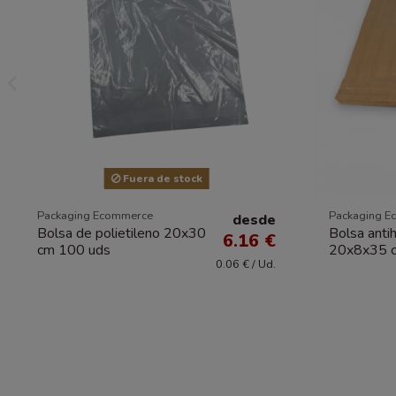
Fuera de stock
Packaging Ecommerce
Packaging E
desde
Bolsa de polietileno 20x30
Bolsa ant
6.16 €
cm 100 uds
20x8x35 
0.06 € / Ud.