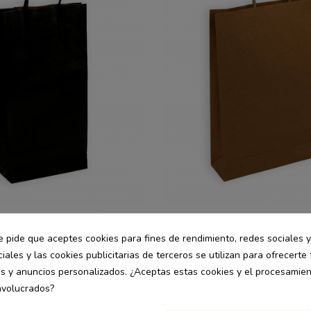
commerce
Packaging Ecommerce
desde
retorcida
Bolsa asa retorcida
18.49 €
e pide que aceptes cookies para fines de rendimiento, redes sociales y
m. Varios
26x8x39 cm 25 uds
iales y las cookies publicitarias de terceros se utilizan para ofrecerte
0.37 € / Ud.
0 uds
es y anuncios personalizados. ¿Aceptas estas cookies y el procesamie
nvolucrados?