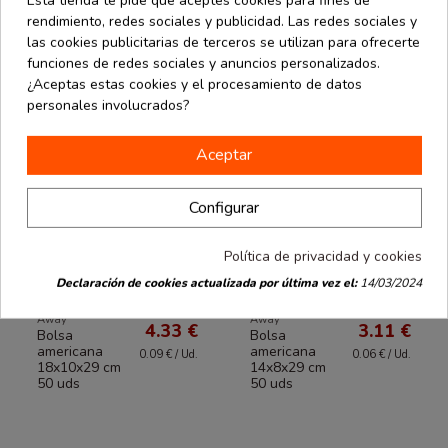
rendimiento, redes sociales y publicidad. Las redes sociales y
las cookies publicitarias de terceros se utilizan para ofrecerte
funciones de redes sociales y anuncios personalizados.
¿Aceptas estas cookies y el procesamiento de datos
personales involucrados?
Aceptar
Configurar
Política de privacidad y cookies
Declaración de cookies actualizada por última vez el:
14/03/2024
Bolsas Take
Bolsas Take
desde
desde
Away
Away
4.33 €
3.11 €
Bolsa
Bolsa
americana
americana
0.09 € / Ud.
0.06 € / Ud.
18x10x29 cm
14x8x29 cm
50 uds
50 uds