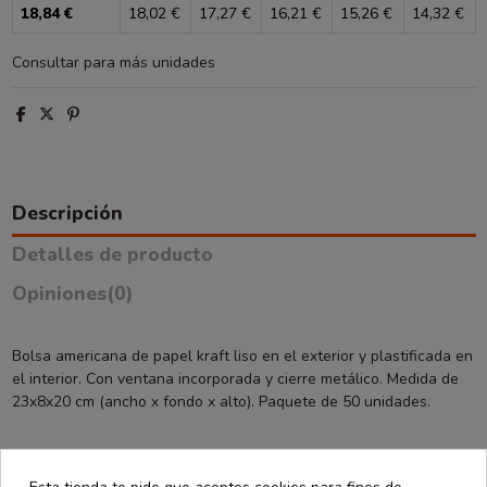
18,84 €
18,02 €
17,27 €
16,21 €
15,26 €
14,32 €
Consultar para más unidades
Descripción
Detalles de producto
Opiniones
(0)
Bolsa americana de papel kraft liso en el exterior y plastificada en
el interior. Con ventana incorporada y cierre metálico. Medida de
23x8x20 cm (ancho x fondo x alto). Paquete de 50 unidades.
También podría interesarle
Esta tienda te pide que aceptes cookies para fines de